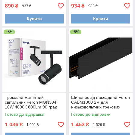
890
934
₴
₴
937 ₴
983 ₴
Купити
Купити
–5%
–5%
Трековий магнітний
Шинопровід накладний Feron
світильник Feron MGN304
CABM1000 2м для
10W 4000К 800Lm 90 град
низьковольтних трекових
чорний 135*55*145мм
світильників чорний
Готово до відправки
Готово до відправки
26*53*2000мм
1 036
1 453
₴
₴
1 091 ₴
1 529 ₴