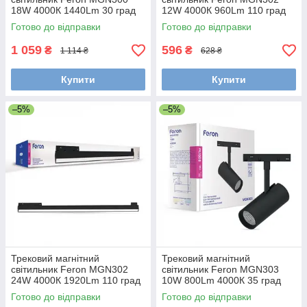
18W 4000К 1440Lm 30 град
12W 4000К 960Lm 110 град
чорний 328*22*43мм
чорний 300*22*43мм
Готово до відправки
Готово до відправки
1 059
596
₴
₴
1 114 ₴
628 ₴
Купити
Купити
–5%
–5%
Трековий магнітний
Трековий магнітний
світильник Feron MGN302
світильник Feron MGN303
24W 4000К 1920Lm 110 град
10W 800Lm 4000К 35 град
чорний 600*22*43мм
чорний 130*55*145мм
Готово до відправки
Готово до відправки