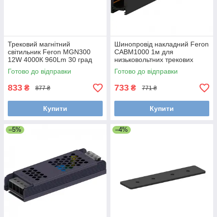
Трековий магнітний
Шинопровід накладний Feron
світильник Feron MGN300
CABM1000 1м для
12W 4000К 960Lm 30 град
низьковольтних трекових
чорний 220*22*43мм
магнітних світильників чорний
Готово до відправки
Готово до відправки
833
733
₴
₴
877 ₴
771 ₴
Купити
Купити
–5%
–4%