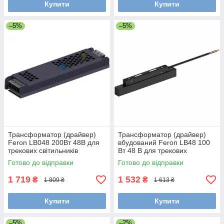
Купити
Купити
–5%
–5%
Трансформатор (драйвер)
Трансформатор (драйвер)
Feron LB048 200Вт 48В для
вбудований Feron LB48 100
трекових світильників
Вт 48 В для трекових
світильників
Готово до відправки
Готово до відправки
1 719
1 532
₴
₴
1 809 ₴
1 613 ₴
Купити
Купити
–5%
–2%