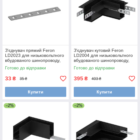
З'єднувач прямий Feron
З'єднувач кутовий Feron
LD2023 для низьковольтного
LD2004 для низьковольтного
вбудованого шинопроводу,
вбудованого шинопроводу,
чорний 70х12х1 мм
чорний
Готово до відправки
Готово до відправки
33
395
₴
₴
35 ₴
403 ₴
Купити
Купити
–2%
–2%