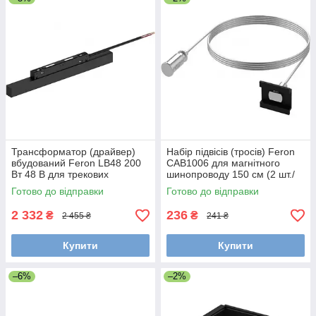
Трансформатор (драйвер)
Набір підвісів (тросів) Feron
вбудований Feron LB48 200
CAB1006 для магнітного
Вт 48 В для трекових
шинопроводу 150 см (2 шт./
світильників
уп.)
Готово до відправки
Готово до відправки
2 332
236
₴
₴
2 455 ₴
241 ₴
Купити
Купити
–6%
–2%