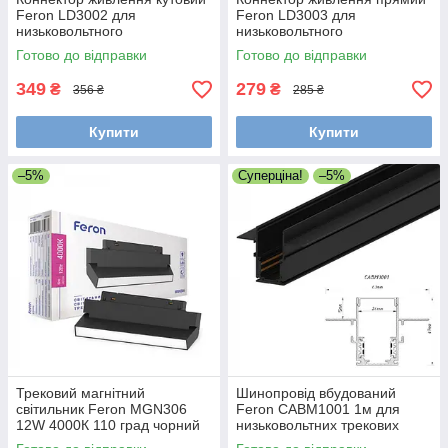
Feron LD3002 для
Feron LD3003 для
низьковольтного
низьковольтного
шинопроводу, чорний,
шинопроводу, чорний
Готово до відправки
Готово до відправки
гнучкий
349
279
₴
₴
356 ₴
285 ₴
Купити
Купити
–5%
Суперціна!
–5%
Трековий магнітний
Шинопровід вбудований
світильник Feron MGN306
Feron CABM1001 1м для
12W 4000К 110 град чорний
низьковольтних трекових
світильників чорний