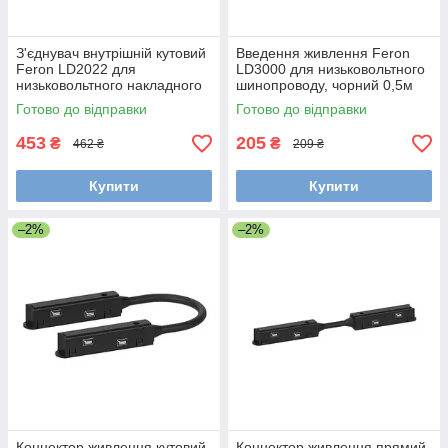
З'єднувач внутрішній кутовий
Введення живлення Feron
Feron LD2022 для
LD3000 для низьковольтного
низьковольтного накладного
шинопроводу, чорний 0,5м
шинопроводу, чорний
Готово до відправки
Готово до відправки
453
205
₴
₴
462 ₴
209 ₴
Купити
Купити
–2%
–2%
Коннектор живлення кутовий
Коннектор живлення прямий