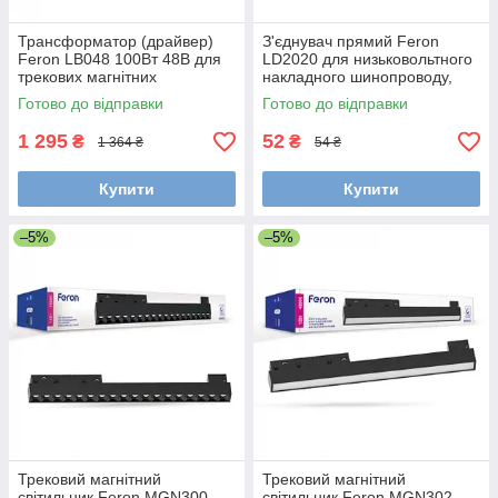
Трансформатор (драйвер)
З'єднувач прямий Feron
Feron LB048 100Вт 48В для
LD2020 для низьковольтного
трекових магнітних
накладного шинопроводу,
світильників
чорний
Готово до відправки
Готово до відправки
1 295
52
₴
₴
1 364 ₴
54 ₴
Купити
Купити
–5%
–5%
Трековий магнітний
Трековий магнітний
світильник Feron MGN300
світильник Feron MGN302