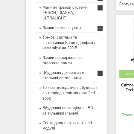
Магнітні трекові системи
FERON, DIASHA,
ULTRALIGHT
Лампи люмінесцентні
Трекові системи та
світильники Feron однофазні
немагнітні на 220 В
Лампи розжарювання,
галогенні лампи.
Вбудовані декоративні
–5%
стельові світильники
Світло
Точкові декоративні вбудовані
Tec
світлодіодні світильники (led
spot)
Вбудовані світлодіодні LED
світильники (панелі)
Готово
Світлодіодна стрічка та led
модулі