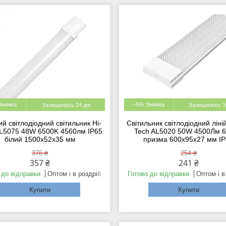
–5%
Залишилось 24 дні
Залишилось 39
ий світлодіодний світильник Hi-
Світильник світлодіодний ліні
AL5075 48W 6500K 4560лм IP65
Tech AL5020 50W 4500Лм 
білий 1500х52х35 мм
призма 600х95х27 мм I
376 ₴
254 ₴
357 ₴
241 ₴
 до відправки
Оптом і в роздріб
Готово до відправки
Оптом і в
Купити
Купити