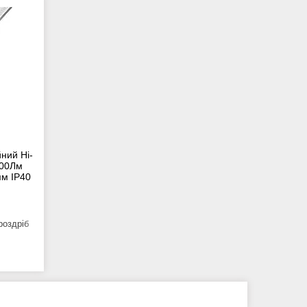
йний Hi-
500Лм
мм IP40
роздріб