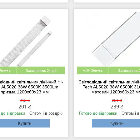
–5%
Залишилось 24 дні
Залишилось 2
діодний світильник лінійний Hi-
Світлодіодний світильник ліні
h AL5020 38W 6500K 3500Lm
Tech AL5020 38W 6500K 31
призма 1200x60x23 мм
матовий 1200х60х23 м
212 ₴
251 ₴
201 ₴
239 ₴
 до відправки
Оптом і в роздріб
Готово до відправки
Оптом і в
Купити
Купити