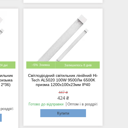
–5%
4 дні
Залишилось 8 днів
тильник
Світлодіодний світильник лінійний Hi-
призьма
Tech AL5020 100W 9500Лм 6500K
2*36)
призма 1200x100x23мм IP40
447 ₴
424 ₴
Готово до відправки
Оптом і в роздріб
 роздріб
Купити