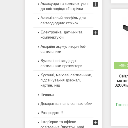
Аксесуари та комплектуючі
до світлодіодної стрічки
Алюмінієвий профіль для
світлодіодних стрічок
Електроніка, датчики та
комплектуючі
Аварійні акумуляторні led-
світильники
Вуличні світлодіодні
світильники-прожектори
–5%
Кухонні, меблеві світильники,
Світ
підсвічування дзеркал,
матов
3200Лм
картин, ніш
Нічники
Декоративні вінілові наклейки
Готово
Розпродаж!!!
Інтер'єрне та офісне
освітлення (люстри, бра)