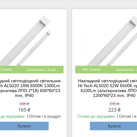
–5%
Залишилось 24 дні
Залишилось 2
дний світлодіодний світильник
Накладний світлодіодний сві
ch AL5020 18W 6500K 1300Lm
Hi-Tech AL5020 52W 6500K 
ернатива ЛПО 2*18) 600*60*23
4100Lm (альтернатива ЛПО 
mm, IP40
1200*60*23 mm, IP40
188 ₴
235 ₴
169 ₴
223 ₴
 до відправки
Оптом і в роздріб
Готово до відправки
Оптом і в
Купити
Купити