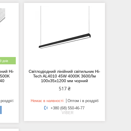
 днів
йний Hi-
Світлодіодний лінійний світильник Hi-
6500K
Tech AL4010 45W 4000K 3600Лм
P40
100х35х1200 мм чорний
517 ₴
 роздріб
Немає в наявності
Оптом і в роздріб
+380 (68) 550-46-77
VIBER