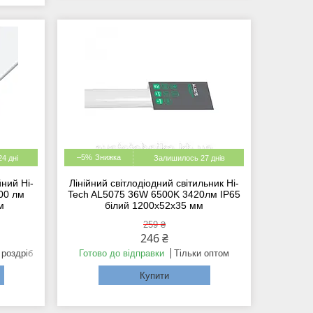
–5%
4 дні
Залишилось 27 днів
йний Hi-
Лінійний світлодіодний світильник Hi-
00 лм
Tech AL5075 36W 6500K 3420лм IP65
м
білий 1200х52х35 мм
259 ₴
246 ₴
 роздріб
Готово до відправки
Тільки оптом
Купити