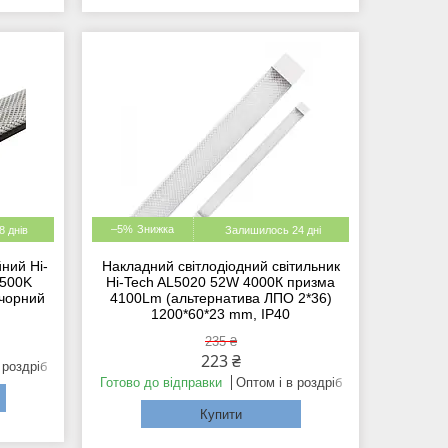
–5%
 днів
Залишилось 24 дні
йний Hi-
Накладний світлодіодний світильник
6500K
Hi-Tech AL5020 52W 4000К призма
 чорний
4100Lm (альтернатива ЛПО 2*36)
1200*60*23 mm, IP40
235 ₴
223 ₴
 роздріб
Готово до відправки
Оптом і в роздріб
Купити