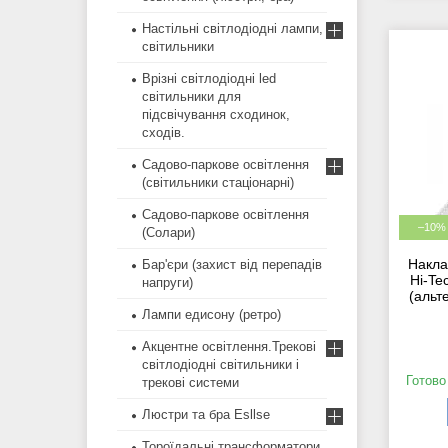
Настільні світлодіодні лампи,
світильники
Врізні світлодіодні led
світильники для
підсвічування сходинок,
сходів.
Садово-паркове освітлення
(світильники стаціонарні)
Садово-паркове освітлення
–10%
(Солари)
Накла
Бар'єри (захист від перепадів
Hi-Te
напруги)
(альт
Лампи едисону (ретро)
Акцентне освітлення.Трекові
світлодіодні світильники і
Готово
трекові системи
Люстри та бра Esllse
Тороїдальні трансформатори