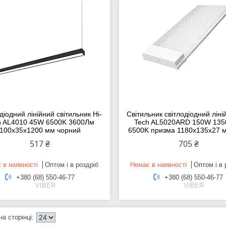
діодний лінійний світильник Hi-
Світильник світлодіодний ліні
h AL4010 45W 6500K 3600Лм
Tech AL5020ARD 150W 13
100х35х1200 мм чорний
6500K призма 1180x135x27 
517 ₴
705 ₴
 в наявності
Оптом і в роздріб
Немає в наявності
Оптом і в 
+380 (68) 550-46-77
+380 (68) 550-46-77
VIBER
VIBER