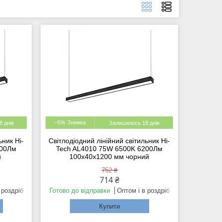
–5%
 днів
Залишилось 18 днів
ьник Hi-
Світлодіодний лінійний світильник Hi-
500Лм
Tech AL4010 75W 6500K 6200Лм
й
100х40х1200 мм чорний
752 ₴
714 ₴
 роздріб
Готово до відправки
Оптом і в роздріб
Купити