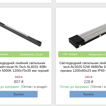
–5%
Залишилось 24 дні
Залишилось 18
лодіодний лінійний світильник
Світлодіодний світильник ліні
ий+лінзи Hi-Tech AL4031 40Вт
tech AL5020 52W 4680Лм 
 5000K 1200х70х35 мм чорний
призма 1200x60x23 мм IP40
849 ₴
240 ₴
807 ₴
228 ₴
 до відправки
Оптом і в роздріб
Готово до відправки
Оптом і в
Купити
Купити