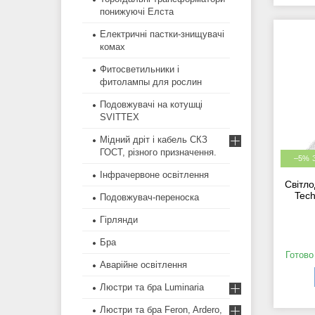
понижуючі Елста
Електричні пастки-знищувачі
комах
Фитосветильники і
фитолампы для рослин
Подовжувачі на котушці
SVITTEX
Мідний дріт і кабель СКЗ
ГОСТ, різного призначення.
–5%
Інфрачервоне освітлення
Світло
Tec
Подовжувач-переноска
Гірлянди
Бра
Готово
Аварійне освітлення
Люстри та бра Luminaria
Люстри та бра Feron, Ardero,