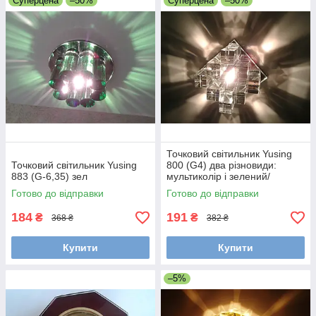
Суперцена
–50%
Суперцена
–50%
Точковий світильник Yusing
Точковий світильник Yusing
800 (G4) два різновиди:
883 (G-6,35) зел
мультиколір і зелений/
рожевий
Готово до відправки
Готово до відправки
184
191
₴
₴
368 ₴
382 ₴
Купити
Купити
–5%