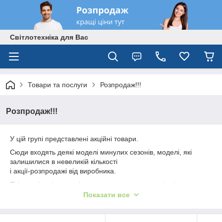
Світлотехніка для Вас
Товари та послуги
Розпродаж!!!
Розпродаж!!!
У цій групі представлені акційні товари.
Сюди входять деякі моделі минулих сезонів, моделі, які
залишилися в невеликій кількості
і акції-розпродажі від виробника.
Якість всіх світильників висока, тут немає товарів зі зниженою
ціною з причини браку.
Показати все
Так само є цікаві пропозиції для оптових покупців.
Світильники відомих фірм Feron і Yusing.