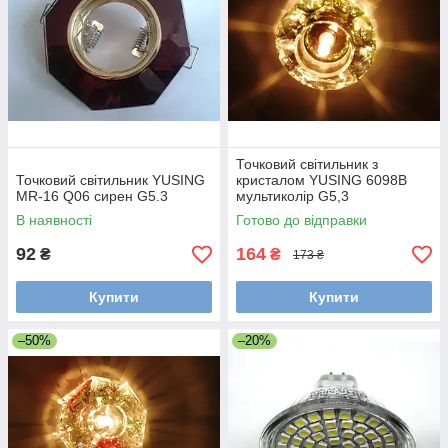
Точковий світильник з
Точковий світильник YUSING
кристалом YUSING 6098B
MR-16 Q06 сирен G5.3
мультиколір G5,3
В наявності
Готово до відправки
92
164
₴
₴
173 ₴
Купити
Купити
–50%
–20%