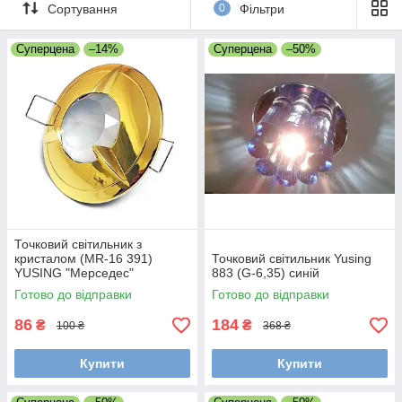
Вбудовувані світильники є прекрасним інструментів для
Сортування
0
Фільтри
зонування простору.
З їх допомогою можна декорувати будь-який інтер'єр і
Суперцена
–14%
Суперцена
–50%
розставити світлові акценти.
Вбудовувані світильники призначені для використання в
підвісних стелях.
Стельові світильники виконують функцію як загального, так і
декоративного освітлення для створення світлових малюнків
на стелі.
Точковий світильник з
кристалом (MR-16 391)
Точковий світильник Yusing
YUSING "Мерседес"
883 (G-6,35) синій
Готово до відправки
Готово до відправки
86
184
₴
₴
100 ₴
368 ₴
Купити
Купити