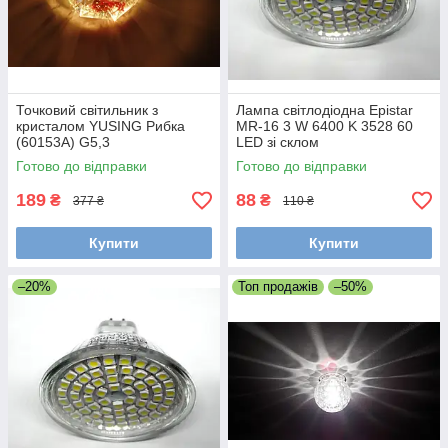
Точковий світильник з
Лампа світлодіодна Epistar
кристалом YUSING Рибка
MR-16 3 W 6400 K 3528 60
(60153А) G5,3
LED зі склом
Готово до відправки
Готово до відправки
189
88
₴
₴
377 ₴
110 ₴
Купити
Купити
–20%
Топ продажів
–50%