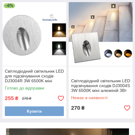
–6%
Світлодіодний світильник LED
для підсвічування сходів
DJ3004R 3W 6500K міні
Світлодіодний світильник LED
алюміній 3Вт D 54mm
підсвічування сходів DJ3004S
Готово до відправки
3W 6500K міні алюміній 3Вт
255
Немає в наявності
₴
270 ₴
270
₴
Купити