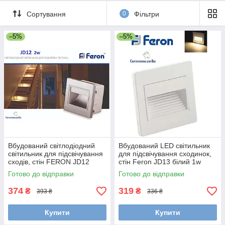
Переваги:
Сортування
0
Фільтри
Енергоефективність: світлодіодні лампи є
енергоефективними та споживають набагато менше
–5%
–5%
електроенергії, порівнюючи з традиційними лампами,
що дає змогу скоротити енерговитрати та знизити
витрати на освітлення.
Довгий термін експлуатації: світлодіоди
характеризуються довгим терміном експлуатації, що
дає змогу зменшити витрати на заміну ламп і
забезпечує стабільне освітлення впродовж тривалого
часу.
Низькі тепловиділення: світлодіоди практично не
нагріваються, що гарантує безпеку та зручність
використання врізних світильників для підсвічування
Вбудований світлодіодний
Вбудований LED світильник
світильник для підсвічування
для підсвічування сходинок,
сходинок.
сходів, стін FERON JD12
стін Feron JD13 білий 1w
Компактні розміри: ці світильники мають невеликі
срібло 2w 220V
3000К, 80Lm, 86*86*40мм
Готово до відправки
Готово до відправки
розміри, що дає змогу встановити їх навіть в
обмеженому просторі та не порушувати дизайн
374
319
₴
₴
393 ₴
336 ₴
інтер'єру.
Купити
Купити