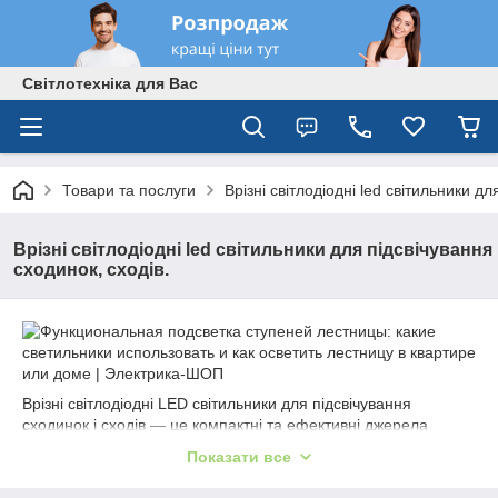
Світлотехніка для Вас
Товари та послуги
Врізні світлодіодні led світильники дл
Врізні світлодіодні led світильники для підсвічування
сходинок, сходів.
Врізні світлодіодні LED світильники для підсвічування
сходинок і сходів — це компактні та ефективні джерела
світла, призначені для освітлення щаблів і сходових поручнів.
Показати все
Вони мають низку переваг і особливостей, які роблять їх
популярним вибором для підсвічування цих областей: