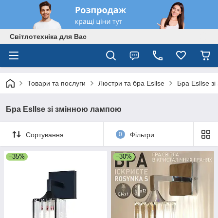
Світлотехніка для Вас
Товари та послуги
Люстри та бра Esllse
Бра Esllse з
Бра Esllse зі змінною лампою
Сортування
0
Фільтри
–35%
–30%