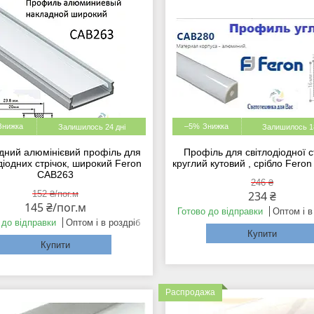
–5%
Залишилось 24 дні
Залишилось 18
дний алюмінієвий профіль для
Профіль для світлодіодної с
діодних стрічок, широкий Feron
круглий кутовий , срібло Fero
CAB263
246 ₴
152 ₴/пог.м
234 ₴
145 ₴/пог.м
Готово до відправки
Оптом і в
 до відправки
Оптом і в роздріб
Купити
Купити
Распродажа