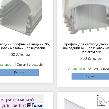
діодний профіль накладний N5,
Профіль для світлодіодної с
сіювач матовий напівкруглий
накладний №8, розсіювач м
напівкруглий
200 ₴/пог.м
200 ₴/пог.м
наявності
Оптом і в роздріб
В наявності
Оптом і в роз
Купити
Купити