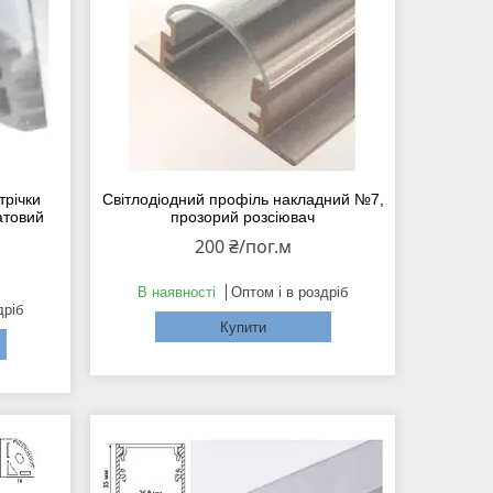
трічки
Світлодіодний профіль накладний №7,
атовий
прозорий розсіювач
200 ₴/пог.м
В наявності
Оптом і в роздріб
дріб
Купити