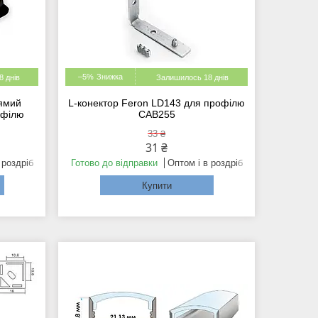
–5%
 днів
Залишилось 18 днів
рямий
L-конектор Feron LD143 для профілю
офілю
САВ255
33 ₴
31 ₴
 роздріб
Готово до відправки
Оптом і в роздріб
Купити