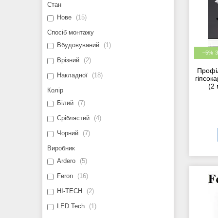
Стан
Нове
15
Спосіб монтажу
Вбудовуваний
1
–5%
Врізний
2
Профіл
Накладної
18
гіпсок
(2 
Колір
Білий
7
Сріблястий
4
Чорний
7
Виробник
Ardero
5
Feron
16
HI-TECH
2
LED Tech
1