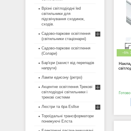
Врізні світлодіодні led
світильники для
підсвічування сходинок,
сходів.
Садово-паркове освітлення
(світильники стаціонарні)
Садово-паркове освітлення
–5%
(Солари)
Бар'єри (захист від перепадів
Накла
напруги)
світло
Лампи едисону (ретро)
Акцентне освітлення.Трекові
світлодіодні світильники і
Готово
трекові системи
Люстри та бра Esllse
Тороїдальні трансформатори
понижуючі Елста
Електричні пастки-знищувачі