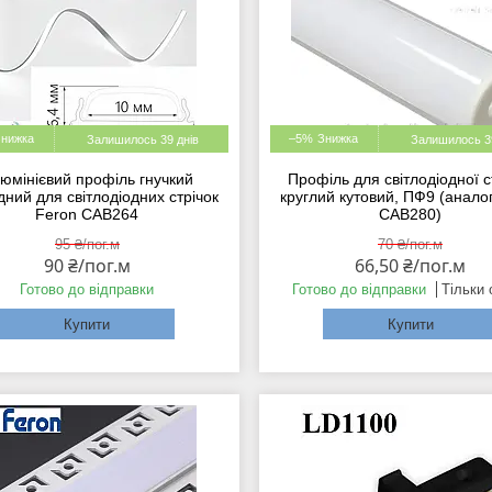
–5%
Залишилось 39 днів
Залишилось 39
юмінієвий профіль гнучкий
Профіль для світлодіодної с
дний для світлодіодних стрічок
круглий кутовий, ПФ9 (анало
Feron CAB264
CAB280)
95 ₴/пог.м
70 ₴/пог.м
90 ₴/пог.м
66,50 ₴/пог.м
Готово до відправки
Готово до відправки
Тільки
Купити
Купити