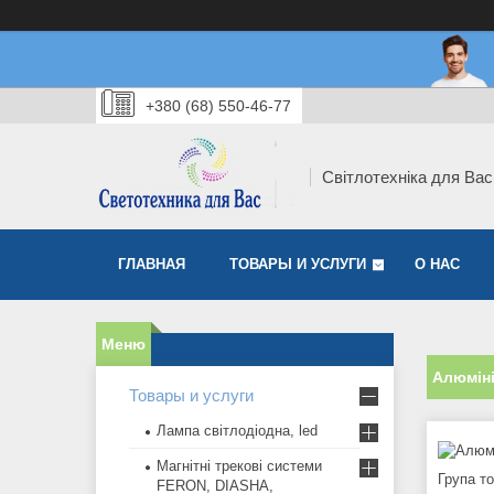
+380 (68) 550-46-77
Світлотехніка для Вас
ГЛАВНАЯ
ТОВАРЫ И УСЛУГИ
О НАС
Алюміні
Товары и услуги
Лампа світлодіодна, led
Магнітні трекові системи
Група т
FERON, DIASHA,