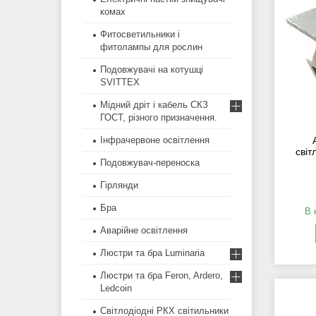
комах
Фитосветильники і
фитолампы для рослин
Подовжувачі на котушці
SVITTEX
Мідний дріт і кабель СКЗ
ГОСТ, різного призначення.
Інфрачервоне освітлення
світ
Подовжувач-переноска
Гірлянди
Бра
В 
Аварійне освітлення
Люстри та бра Luminaria
Люстри та бра Feron, Ardero,
Ledcoin
Світлодіодні РКХ світильники