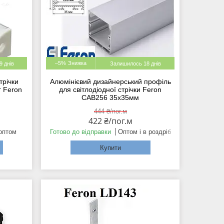
–5%
 днів
Залишилось 18 днів
трічки
Алюмінієвий дизайнерський профіль
г Feron
для світлодіодної стрічки Feron
CAB256 35x35мм
444 ₴/пог.м
422 ₴/пог.м
 оптом
Готово до відправки
Оптом і в роздріб
Купити