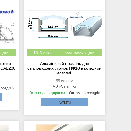
–5%
 днів
Залишилось 39 днів
трічки
Алюмінієвий профіль для
n CAB280
світлодіодних стрічок ПФ18 накладний
матовий
55 ₴/пог.м
52 ₴/пог.м
 роздріб
Готово до відправки
Оптом і в роздріб
Купити