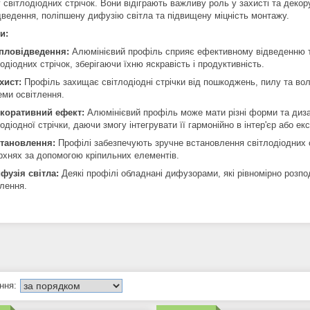
 світлодіодних стрічок. Вони відіграють важливу роль у захисті та деко
дведення, поліпшену дифузію світла та підвищену міцність монтажу.
и:
пловідведення:
Алюмінієвий профіль сприяє ефективному відведенню т
одіодних стрічок, зберігаючи їхню яскравість і продуктивність.
хист:
Профіль захищає світлодіодні стрічки від пошкоджень, пилу та воло
еми освітлення.
коративний ефект:
Алюмінієвий профіль може мати різні форми та диза
одіодної стрічки, даючи змогу інтегрувати її гармонійно в інтер'єр або екс
тановлення:
Профілі забезпечують зручне встановлення світлодіодних ст
рхнях за допомогою кріпильних елементів.
фузія світла:
Деякі профілі обладнані дифузорами, які рівномірно розпо
тлення.