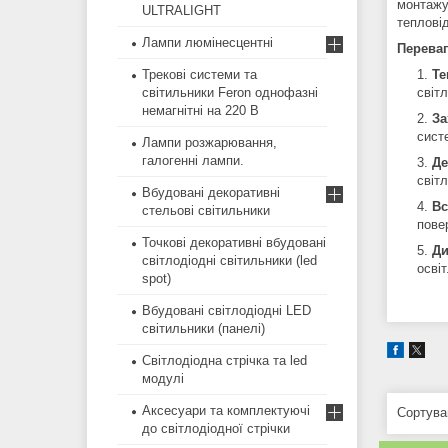
монтажу
ULTRALIGHT
теплові
Лампи люмінесцентні
Переваг
Трекові системи та
Те
світильники Feron однофазні
світл
немагнітні на 220 В
За
сист
Лампи розжарювання,
галогенні лампи.
Де
світл
Вбудовані декоративні
Вс
стельові світильники
пове
Точкові декоративні вбудовані
Ди
світлодіодні світильники (led
осві
spot)
Вбудовані світлодіодні LED
світильники (панелі)
Світлодіодна стрічка та led
модулі
Аксесуари та комплектуючі
до світлодіодної стрічки