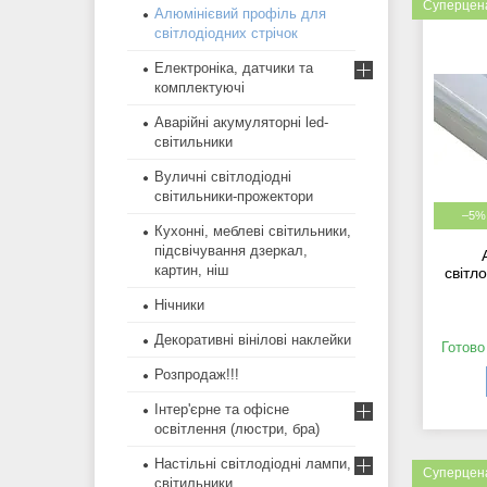
Суперцен
Алюмінієвий профіль для
світлодіодних стрічок
Електроніка, датчики та
комплектуючі
Аварійні акумуляторні led-
світильники
Вуличні світлодіодні
світильники-прожектори
–5%
Кухонні, меблеві світильники,
підсвічування дзеркал,
картин, ніш
світл
Нічники
Декоративні вінілові наклейки
Готово
Розпродаж!!!
Інтер'єрне та офісне
освітлення (люстри, бра)
Настільні світлодіодні лампи,
Суперцен
світильники