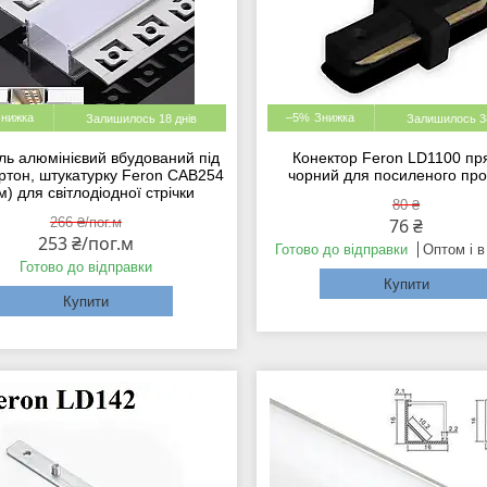
–5%
Залишилось 18 днів
Залишилось 38
ь алюмінієвий вбудований під
Конектор Feron LD1100 п
артон, штукатурку Feron CAB254
чорний для посиленого пр
м) для світлодіодної стрічки
80 ₴
266 ₴/пог.м
76 ₴
253 ₴/пог.м
Готово до відправки
Оптом і в
Готово до відправки
Купити
Купити