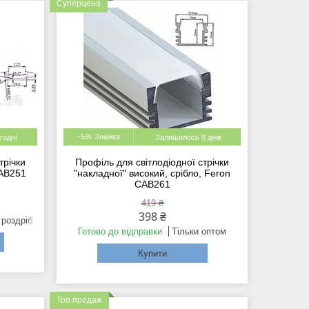
Суперцена
–5%
годні
Залишилось 8 днів
трічки
Профіль для світлодіодної стрічки
CAB251
"накладної" високий, срібло, Feron
CAB261
419 ₴
398 ₴
 роздріб
Готово до відправки
Тільки оптом
Купити
Топ продаж