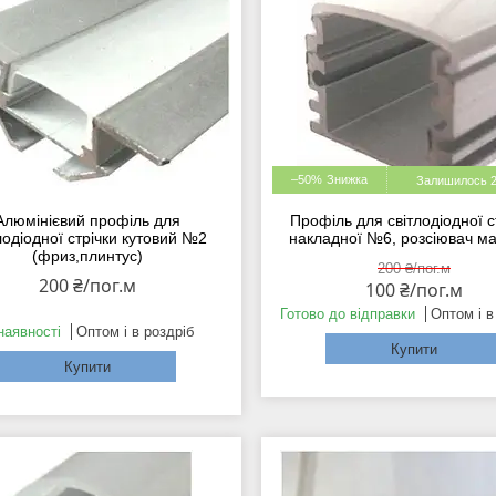
–50%
Залишилось 2
Алюмінієвий профіль для
Профіль для світлодіодної с
лодіодної стрічки кутовий №2
накладної №6, розсіювач м
(фриз,плинтус)
200 ₴/пог.м
200 ₴/пог.м
100 ₴/пог.м
Готово до відправки
Оптом і в
наявності
Оптом і в роздріб
Купити
Купити