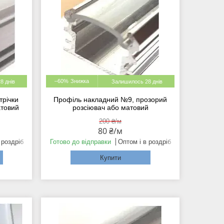
–60%
8 днів
Залишилось 28 днів
трічки
Профіль накладний №9, прозорий
атовий
розсіювач або матовий
200 ₴/м
80 ₴/м
 роздріб
Готово до відправки
Оптом і в роздріб
Купити