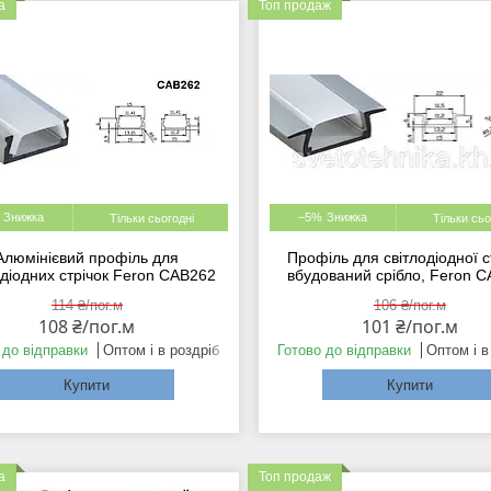
а
Топ продаж
–5%
Тільки сьогодні
Тільки сьо
Алюмінієвий профіль для
Профіль для світлодіодної с
одіодних стрічок Feron CAB262
вбудований срібло, Feron 
114 ₴/пог.м
106 ₴/пог.м
108 ₴/пог.м
101 ₴/пог.м
 до відправки
Оптом і в роздріб
Готово до відправки
Оптом і в
Купити
Купити
а
Топ продаж