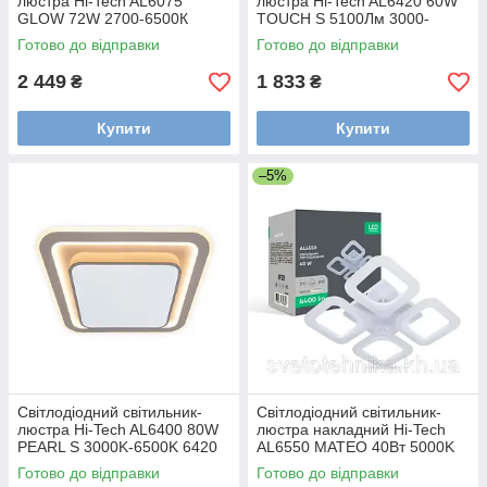
люстра Hi-Tech AL6075
люстра Hi-Tech AL6420 60W
GLOW 72W 2700-6500К
TOUCH S 5100Лм 3000-
4820Лм 450х80 мм
6500К 500х500х80мм
Готово до відправки
Готово до відправки
2 449
1 833
₴
₴
Купити
Купити
–5%
Світлодіодний світильник-
Світлодіодний світильник-
люстра Hi-Tech AL6400 80W
люстра накладний Hi-Tech
PEARL S 3000K-6500K 6420
AL6550 MATEO 40Вт 5000K
Лм 480х480х70 мм
4400Лм білий Ø355х70 мм
Готово до відправки
Готово до відправки