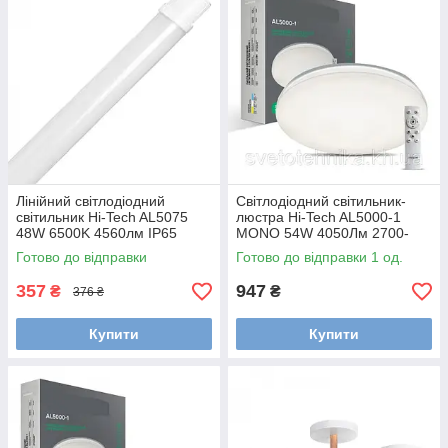
Лінійний світлодіодний
Світлодіодний світильник-
світильник Hi-Tech AL5075
люстра Hi-Tech AL5000-1
48W 6500K 4560лм IP65
MONO 54W 4050Лм 2700-
білий 1500х52х35 мм
6500К 400*73мм з ПДУ
Готово до відправки
Готово до відправки 1 од.
357
947
₴
₴
376 ₴
Купити
Купити