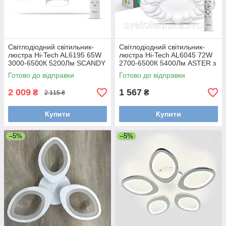
Світлодіодний світильник-
Світлодіодний світильник-
люстра Hi-Tech AL6195 65W
люстра Hi-Tech AL6045 72W
3000-6500К 5200Лм SCANDY
2700-6500К 5400Лм ASTER з
580х160 мм з ПДК
ПДК 500х100 мм
Готово до відправки
Готово до відправки
2 009
1 567
₴
₴
2 115 ₴
Купити
Купити
–5%
–5%