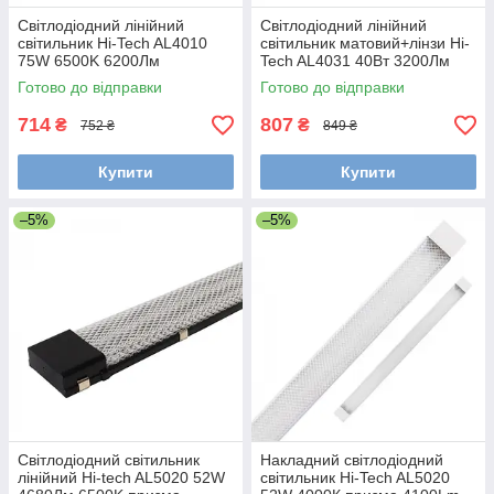
Світлодіодний лінійний
Світлодіодний лінійний
світильник Hi-Tech AL4010
світильник матовий+лінзи Hi-
75W 6500K 6200Лм
Tech AL4031 40Вт 3200Лм
100х40х1200 мм чорний
5000K 1200х70х35 мм
Готово до відправки
Готово до відправки
чорний
714
807
₴
₴
752 ₴
849 ₴
Купити
Купити
–5%
–5%
Світлодіодний світильник
Накладний світлодіодний
лінійний Hi-tech AL5020 52W
світильник Hi-Tech AL5020