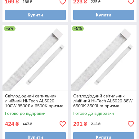
169
223
₴
₴
188 ₴
235 ₴
Купити
Купити
–5%
–5%
Світлодіодний світильник
Світлодіодний світильник
лінійний Hi-Tech AL5020
лінійний Hi-Tech AL5020 38W
100W 9500Лм 6500K призма
6500K 3500Lm призма
1200x100x23мм IP40
1200x60x23 мм
Готово до відправки
Готово до відправки
424
201
₴
₴
447 ₴
212 ₴
Купити
Купити