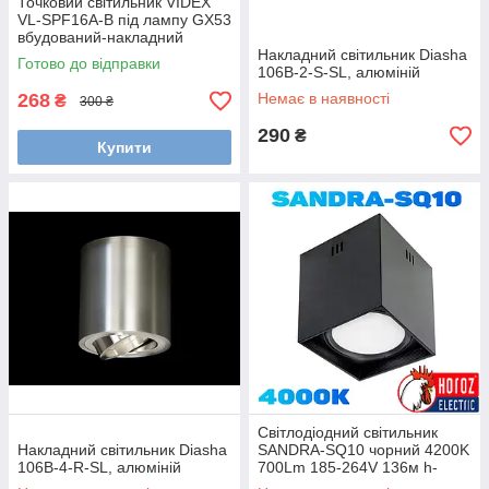
Точковий світильник VIDEX
VL-SPF16A-B під лампу GX53
вбудований-накладний
чорний 90х50мм
Накладний світильник Diasha
Готово до відправки
106B-2-S-SL, алюміній
268
Немає в наявності
₴
300 ₴
290
₴
Купити
Світлодіодний світильник
Накладний світильник Diasha
SANDRA-SQ10 чорний 4200K
106B-4-R-SL, алюміній
700Lm 185-264V 136м h-
120м