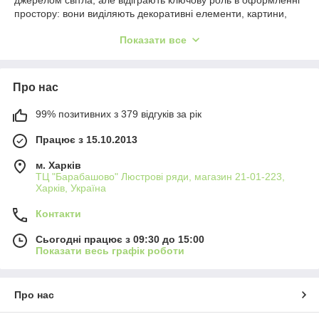
джерелом світла, але відіграють ключову роль в оформленні
простору: вони виділяють декоративні елементи, картини,
ніші, полиці, текстури стін і архітектурні особливості.
Показати все
У нашому каталозі ви знайдете різноманітні рішення для
акцентного освітлення: точкові світильники, трекові системи,
міні-прожектори, світлодіодні стрічки і підсвічування. Вони
Про нас
підходять для житлових і комерційних приміщень - від
квартир і заміських будинків до бутиків, кафе і галерей.
99% позитивних з 379 відгуків за рік
Світильники акцентного типу часто мають спрямоване світло,
гнучкі налаштування кута освітлення і можливість
Працює з 15.10.2013
регулювання яскравості. Це робить їх ідеальним
інструментом для дизайнерів і тих, хто цінує атмосферність і
м. Харків
продуманий інтер'єр.
ТЦ "Барабашово" Люстрові ряди, магазин 21-01-223,
Харків, Україна
Додайте виразності вашому простору - оберіть якісне
акцентне освітлення в нашому інтернет-магазині.
Контакти
Сьогодні працює з 09:30 до 15:00
Показати весь графік роботи
Про нас