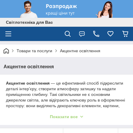
Світлотехніка для Вас
Товари та послуги
Акцентне освітлення
Акцентне освітлення
Акцентне освітлення
— це ефективний спосіб підкреслити
деталі інтер'єру, створити атмосферу затишку та надати
приміщенню глибину. Такі світильники не є основним
джерелом світла, але відіграють ключову роль в оформленні
простору: вони виділяють декоративні елементи, картини,
ніші, полиці, текстури стін і архітектурні особливості.
Показати все
У нашому каталозі ви знайдете різноманітні рішення для
акцентного освітлення: точкові світильники, трекові системи,
мініпрожектори, світлодіодні стрічки та підсвічування. Вони