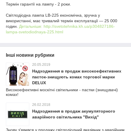
Термін гарантії на лампу - 2 роки.
Світлодіодна лампа LB-225 економічна, зручна у
використанні, має тривалий термін експлуатації ― 25 000
годин.
Детальніше: http://svetotehnika.kh.ua/p304827186-
lampa-svetodiodnaya-225.html
Інші новини рубрики
20.05.2019
Надходження в продаж високоефективних
пасток-знищують комах торгової марки
DELUX
Високоефективні москітні світильники - пастки (знищувачі)
комах!
26.02.2018
Надходження в продаж акумуляторного
аварійного світильника "Вихід"
Знову з'явився у продажу світлодіодний вказівник з аварійним