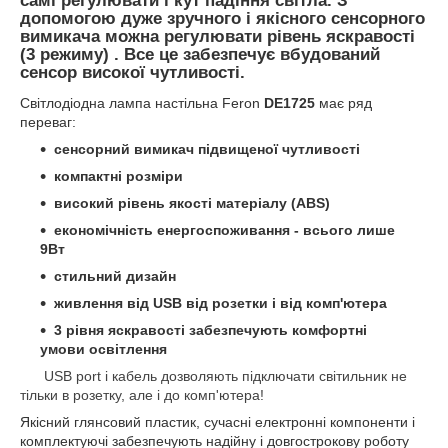
самі регулювати і кут падіння світла. З
допомогою дуже зручного і якісного сенсорного
вимикача можна регулювати рівень яскравості
(3 режиму) . Все це забезпечує вбудований
сенсор високої чутливості.
Світлодіодна лампа настільна Feron
DE1725
має ряд
переваг:
сенсорний вимикач підвищеної чутливості
компактні розміри
високий рівень якості матеріалу (ABS)
економічність енергоспоживання - всього лише
9Вт
стильний дизайн
живлення від USB від розетки і від комп'ютера
3 рівня яскравості забезпечують комфортні
умови освітлення
USB port і кабель дозволяють підключати світильник не
тільки в розетку, але і до комп'ютера!
Якісний глянсовий пластик, сучасні електронні компоненти і
комплектуючі забезпечують надійну і довгострокову роботу