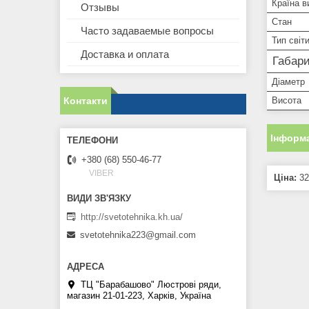
Країна в
Отзывы
Стан
Часто задаваемые вопросы
Тип світ
Доставка и оплата
Габари
Діаметр
Висота
Контакти
Інформа
+380 (68) 550-46-77
VIBER
Ціна:
32
http://svetotehnika.kh.ua/
svetotehnika223@gmail.com
ТЦ "Барабашово" Люстрові ряди,
магазин 21-01-223, Харків, Україна