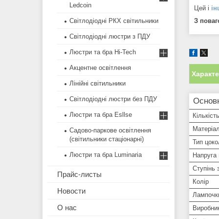
Ledcoin
Цей і
ін
З поваг
Світлодіодні РКХ світильники
Світлодіодні люстри з ПДУ
Люстри та бра Hi-Tech
Акцентне освітлення
Характ
Лінійні світильники
Світлодіодні люстри без ПДУ
Основн
Люстри та бра Esllse
Кількіст
Матеріал
Садово-паркове освітлення
(світильники стаціонарні)
Тип цоко
Люстри та бра Luminaria
Напруга
Ступінь 
Прайс-листы
Колір
Новости
Лампочки
О нас
Виробни