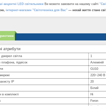
ші акцентні LED світильники
Ви можете замовити на нашому сайті
"Сві
ою,
інтернет-магазин "Світотехніка для Вас"
— нехай життя стане сві
еристики
і атрибути
ь джерел світла
1
 плафона, підвісок
Алюміній
ля
GU10
 мережі
220~240 В
захисту IP
20
Білий
 в комплекті
Ні
к
Feron