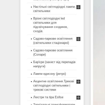
Настільні світлодіодні лампи,
світильники
Врізні світлодіодні led
світильники для
підсвічування сходинок,
сходів.
Садово-паркове освітлення
(світильники стаціонарні)
Садово-паркове освітлення
(Солари)
Бар'єри (захист від перепадів
напруги)
Лампи едисону (ретро)
Акцентне освітлення.Трекові
світлодіодні світильники і
трекові системи
Люстри та бра Esllse
Тороїдальні трансформатори