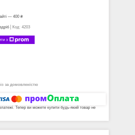
айті — 400 ₴
здріб
Код:
4203
ти з
нів
за домовленістю
 платежі. Тепер ви можете купити будь-який товар не