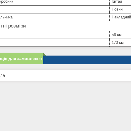
иробник
Китай
Новий
ильника
Накладний
тні розміри
56 см
170 см
ція для замовлення
7 ₴