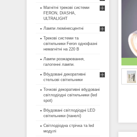
Магнітні трекові системи
FERON, DIASHA,
ULTRALIGHT
Лампи люмінесцентні
Трекові системи та
світильники Feron однофазні
немагнітні на 220 В
Лампи розжарювання,
галогенні лампи.
Вбудовані декоративні
стельові світильники
Точкові декоративні вбудовані
світлодіодні світильники (led
spot)
Вбудовані світлодіодні LED
світильники (панелі)
Світлодіодна стрічка та led
модулі