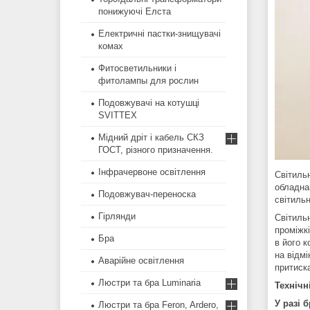
понижуючі Елста
Електричні пастки-знищувачі
комах
Фитосветильники і
фитолампы для рослин
Подовжувачі на котушці
SVITTEX
Мідний дріт і кабель СКЗ
ГОСТ, різного призначення.
Інфрачервоне освітлення
Світильн
обладна
Подовжувач-переноска
світиль
Гірлянди
Світильн
проміжкі
Бра
в його 
на відм
Аварійне освітлення
притиск
Люстри та бра Luminaria
Технічн
У разі 
Люстри та бра Feron, Ardero,