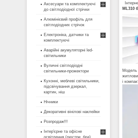
Інтерне
Аксесуари та комплектуючі
ML310
до світлодіодної стрічки
Алюмінієвий профіль для
світлодіодних стрічок
Електроніка, датчики та
комплектуючі
Аварійні акумуляторні led-
світильники
Вуличні світлодіодні
Модель 
світильники-прожектори
житлових
Кухонні, меблеві світильники,
і компак
підсвічування дзеркал,
картин, ніш
Нічники
Декоративні вінілові наклейки
Розпродаж!!!
Інтер'єрне та офісне
освітлення (люстри, бра)