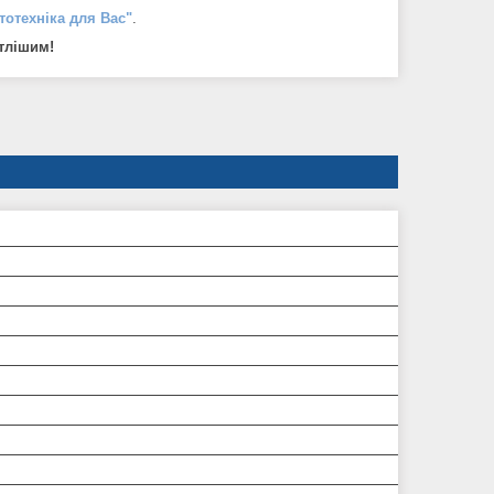
тотехніка для Вас"
.
тлішим!