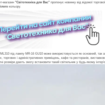
т-магазин
"Світотехніка для Вас"
пропонує новинку від відомої торгово
білого
кольору.
ML310 під лампу MR-16 GU10 може використовується як основний, так акц
, торгових і адміністративних приміщень, кафе та ресторанів, виставков
тні розміри дають змогу встановити такий світильник у будь-якому інтер'є