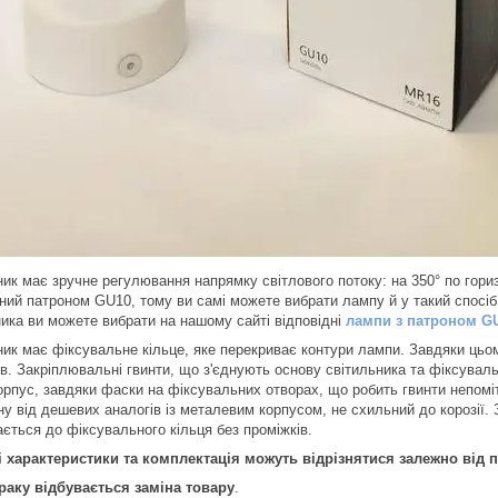
ик має зручне регулювання напрямку світлового потоку: на 350° по гориз
ний патроном GU10, тому ви самі можете вибрати лампу й у такий спосіб
ника ви можете вибрати на нашому сайті відповідні
лампи з патроном G
ик має фіксувальне кільце, яке перекриває контури лампи. Завдяки цьому
в. Закріплювальні гвинти, що з'єднують основу світильника та фіксуваль
корпус, завдяки фаски на фіксувальних отворах, що робить гвинти непомі
іну від дешевих аналогів із металевим корпусом, не схильний до корозії
ається до фіксувального кільця без проміжків.
і характеристики та комплектація можуть відрізнятися залежно від па
браку відбувається заміна товару
.