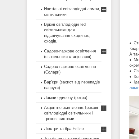
Настільні світлодіодні лампи,
світильники
Врізні світлодіодні led
світильники для
підсвічування сходинок,
сходів.
Ст
Квар
Садово-паркове освітлення
А так
(світильники стаціонарні)
Мо
окре
Садово-паркове освітлення
Св
(Солари)
Ко
Ід
Бар'єри (захист від перепадів
ламп
напруги)
Лампи едисону (ретро)
Акцентне освітлення.Трекові
світлодіодні світильники і
трекові системи
Люстри та бра Esllse
Тороїдальні трансформатори