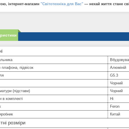
ою, інтернет-магазин
"Світотехніка для Вас"
— нехай життя стане св
еристики
ні
ильника
Вбудовува
 плафона, підвісок
Алюміній
ля
G5.3
Чорний
матури (підстави)
Чорний
 в комплекті
Ні
к
Feron
иробник
Китай
тні розміри