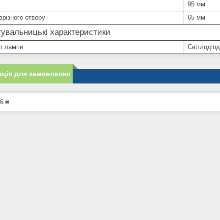
95 мм
врізного отвору
65 мм
увальницькі характеристики
п лампи
Світлодіо
ція для замовлення
6 ₴