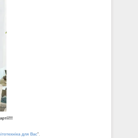
ртії!!!
ітотехніка для Вас
".