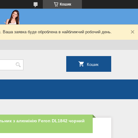
Кошик
й. Ваша заявка буде оброблена в найближчий робочий день.
Кошик
льник з алюмінію Feron DL1842 чорний