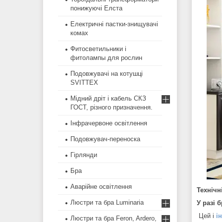
понижуючі Елста
Електричні пастки-знищувачі
комах
Фитосветильники і
фитолампы для рослин
Подовжувачі на котушці
SVITTEX
Мідний дріт і кабель СКЗ
ГОСТ, різного призначення.
Інфрачервоне освітлення
Подовжувач-переноска
Гірлянди
Бра
Аварійне освітлення
Технічн
Люстри та бра Luminaria
У разі 
Цей і
і
Люстри та бра Feron, Ardero,