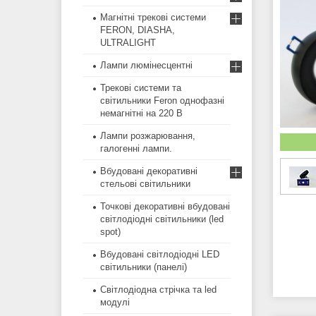
Магнітні трекові системи
FERON, DIASHA,
ULTRALIGHT
Лампи люмінесцентні
Трекові системи та
світильники Feron однофазні
немагнітні на 220 В
Лампи розжарювання,
галогенні лампи.
Вбудовані декоративні
стельові світильники
Точкові декоративні вбудовані
світлодіодні світильники (led
spot)
Вбудовані світлодіодні LED
світильники (панелі)
Світлодіодна стрічка та led
модулі