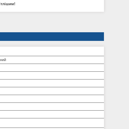
ітлішим!
ний