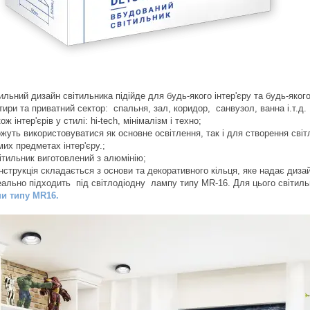
ильний дизайн світильника підійде для будь-якого інтер'єру та будь-яког
тири та приватний сектор: спальня, зал, коридор, санвузол, ванна і.т.д.
ож інтер'єрів у стилі: hi-tech, мінімалізм і техно;
жуть використовуватися як основне освітлення, так і для створення світ
мих предметах інтер'єру.;
ітильник виготовлений з алюмінію;
нструкція складається з основи та декоративного кільця, яке надає дизай
еально підходить під світлодіодну лампу типу MR-16. Для цього світиль
и типу MR16.