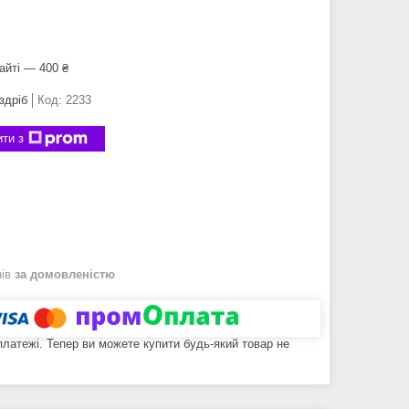
айті — 400 ₴
здріб
Код:
2233
ти з
нів
за домовленістю
 платежі. Тепер ви можете купити будь-який товар не