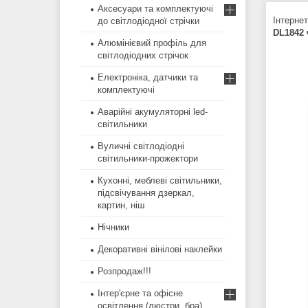
Аксесуари та комплектуючі
Інтернет
до світлодіодної стрічки
DL1842
Алюмінієвий профіль для
світлодіодних стрічок
Електроніка, датчики та
комплектуючі
Аварійні акумуляторні led-
світильники
Вуличні світлодіодні
світильники-прожектори
Кухонні, меблеві світильники,
підсвічування дзеркал,
картин, ніш
Нічники
Декоративні вінілові наклейки
Розпродаж!!!
Інтер'єрне та офісне
освітлення (люстри, бра)