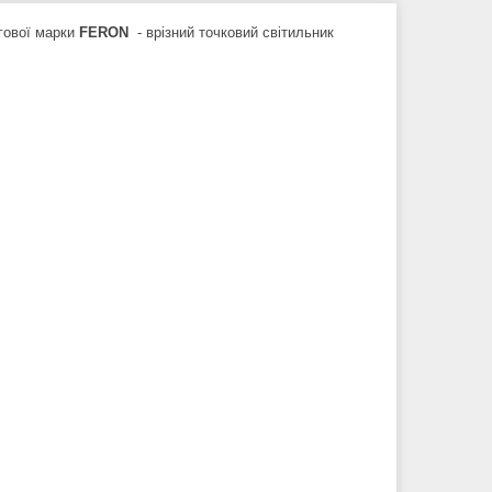
ргової марки
FERON
- врізний точковий світильник