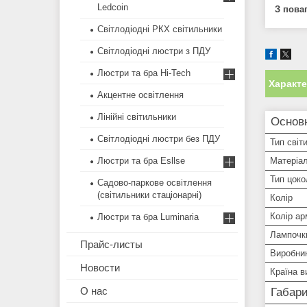
Ledcoin
З поваг
Світлодіодні РКХ світильники
Світлодіодні люстри з ПДУ
Люстри та бра Hi-Tech
Характ
Акцентне освітлення
Лінійні світильники
Основ
Світлодіодні люстри без ПДУ
Тип світ
Матеріал
Люстри та бра Esllse
Тип цоко
Садово-паркове освітлення
(світильники стаціонарні)
Колір
Колір ар
Люстри та бра Luminaria
Лампочки
Прайс-листы
Виробни
Новости
Країна в
О нас
Габари