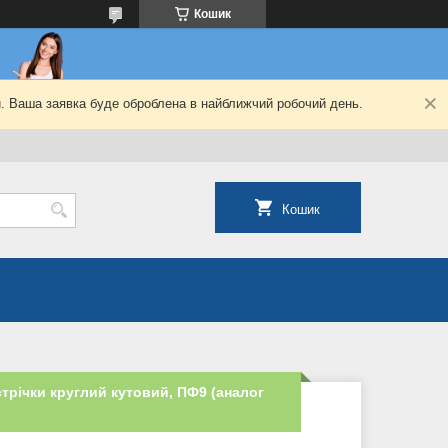
Кошик
й. Ваша заявка буде оброблена в найближчий робочий день.
Кошик
трічки круглий кутовий, ПФ9 (аналог