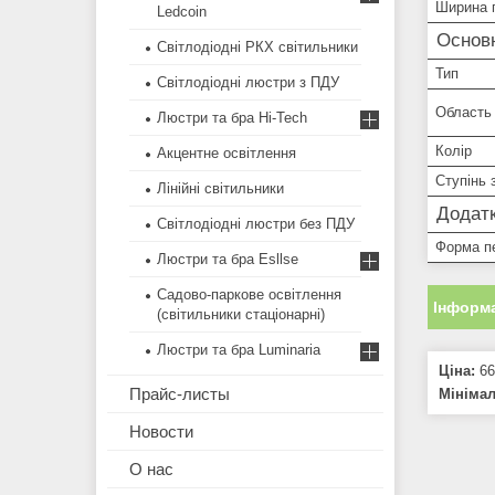
Ширина 
Ledcoin
Основ
Світлодіодні РКХ світильники
Тип
Світлодіодні люстри з ПДУ
Область
Люстри та бра Hi-Tech
Колір
Акцентне освітлення
Ступінь 
Лінійні світильники
Додатк
Світлодіодні люстри без ПДУ
Форма п
Люстри та бра Esllse
Садово-паркове освітлення
Інформа
(світильники стаціонарні)
Люстри та бра Luminaria
Ціна:
66
Прайс-листы
Мініма
Новости
О нас