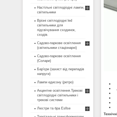
Настільні світлодіодні лампи,
світильники
Врізні світлодіодні led
світильники для
підсвічування сходинок,
сходів.
Садово-паркове освітлення
(світильники стаціонарні)
Садово-паркове освітлення
(Солари)
Бар'єри (захист від перепадів
напруги)
Лампи едисону (ретро)
Пр
До
Акцентне освітлення.Трекові
Ко
світлодіодні світильники і
Ро
трекові системи
За
За
Люстри та бра Esllse
Технічн
Тороїдальні трансформатори