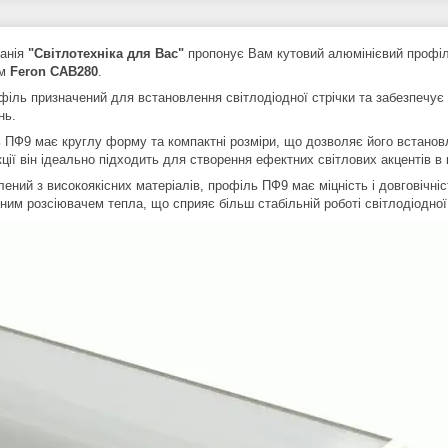
нія
"Світлотехніка для Вас"
пропонує Вам кутовий алюмінієвий профіль
м
Feron CAB280
.
філь призначений для встановлення світлодіодної стрічки та забезпечує 
нь.
 ПФ9 має круглу форму та компактні розміри, що дозволяє його встановл
ції він ідеально підходить для створення ефектних світлових акцентів в к
ений з високоякісних матеріалів, профіль ПФ9 має міцність і довговічні
ним розсіювачем тепла, що сприяє більш стабільній роботі світлодіодної 