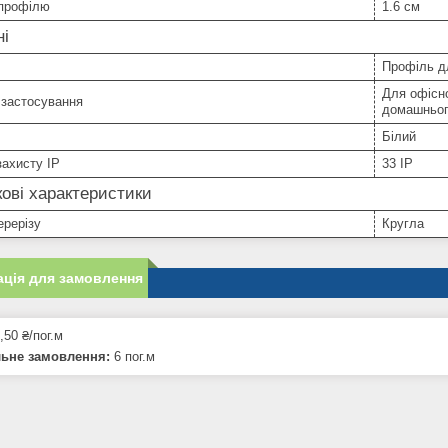
профілю
1.6 см
ні
Профіль дл
Для офісно
 застосування
домашньог
Білий
захисту IP
33 IP
ові характеристики
ерерізу
Кругла
ція для замовлення
,50 ₴/пог.м
льне замовлення:
6 пог.м