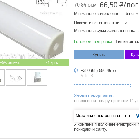
66,50 ₴/пог
70 ₴/пог.м
Мінімальне замовлення — 6 пог.м
Показати всі оптові ціни
Мінімальна сума замовлення на с
Готово до відправки
Тільки опто
Купи
Купити
–5%
41 день
+380 (68) 550-46-77
VIBER
повернення товару протягом 14 д
У компанії підключені електронні
покидаючи сайту.