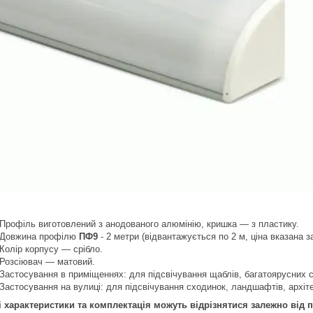
офіль виготовлений з анодованого алюмінію, кришка — з пластику.
вжина профілю
ПФ9
- 2 метри (відвантажується по 2 м, ціна вказана за
лір корпусу — срібло.
зсіювач — матовий.
стосування в приміщеннях: для підсвічування щаблів, багатоярусних с
стосування на вулиці: для підсвічування сходинок, ландшафтів, архіт
і характеристики та комплектація можуть відрізнятися залежно від па