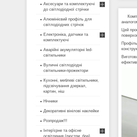
Аксесуари та комплектуючі
до світлодіодної стрічки
Компа
Алюмінієвий профіль для
аналого
світлодіодних стрічок
Цей про
Електроніка, датчики та
поверхо
комплектуючі
Профіль
конструк
Аварійні акумуляторні led-
світильники
Виготовл
ефектив
Вуличні світлодіодні
світильники-прожектори
Кухонні, меблеві світильники,
підсвічування дзеркал,
картин, ніш
Нічники
Декоративні вінілові наклейки
Розпродаж!!!
Інтер'єрне та офісне
освітлення (люстри, бра)