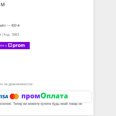
.м
айті — 400 ₴
м
Код:
3983
ти з
нів
за домовленістю
 платежі. Тепер ви можете купити будь-який товар не