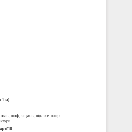
 1 м).
тель, шаф, ящиків, підлоги тощо.
ектури.
ртії!!!