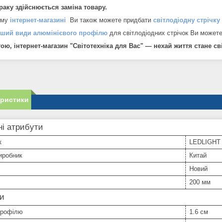
браку здійснюється заміна товару.
ому
інтернет-магазині
Ви також можете придбати
світлодіодну стрічку
нший види алюмінієвого профілю
для світлодіодних стрічок Ви может
ою, інтернет-магазин "Світотехніка для Вас" — нехай життя стане св
еристики
і атрибути
к
LEDLIGHT
иробник
Китай
Новий
200 мм
ри
профілю
1.6 см