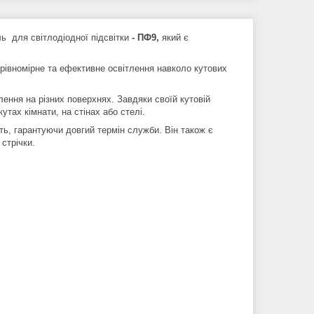
 для світлодіодної підсвітки
- ПФ9,
який є
рівномірне та ефективне освітлення навколо кутових
ення на різних поверхнях. Завдяки своїй кутовій
утах кімнати, на стінах або стелі.
сть, гарантуючи довгий термін служби. Він також є
стрічки.