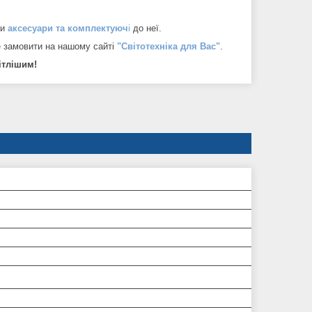
и
аксесуари та комплектуюч
і
до неї.
е замовити на нашому сайті
"Світотехніка для Вас"
.
ітлішим!