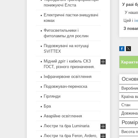
У разі 
понижуючі Елста
У наш
Електричні пастки-знищувачі
Цей і
і
комах
З поваг
Фитосветильники і
фитолампы для рослин
Подовжувачі на котушці
SVITTEX
Мідний дріт і кабель СКЗ
Характ
ГОСТ, різного призначення.
Інфрачервоне освітлення
Основн
Подовжувач-переноска
Виробни
Гірлянди
Країна в
Стан
Бра
Довжина
Аварійне освітлення
Розмі
Люстри та бра Luminaria
Висота 
Люстри та бра Feron, Ardero,