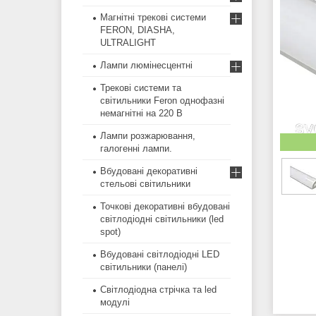
Магнітні трекові системи
FERON, DIASHA,
ULTRALIGHT
Лампи люмінесцентні
Трекові системи та
світильники Feron однофазні
немагнітні на 220 В
Лампи розжарювання,
галогенні лампи.
Вбудовані декоративні
стельові світильники
Точкові декоративні вбудовані
світлодіодні світильники (led
spot)
Вбудовані світлодіодні LED
світильники (панелі)
Світлодіодна стрічка та led
модулі