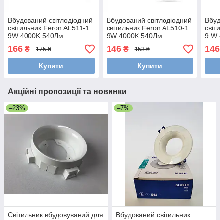
Вбудований світлодіодний
Вбудований світлодіодний
Вбуд
світильник Feron AL511-1
світильник Feron AL510-1
світ
9W 4000K 540Лм
9W 4000K 540Лм
9 W 
145х145x13.5 мм
166
146
146
₴
₴
175 ₴
153 ₴
Купити
Купити
Акційні пропозиції та новинки
–23%
–7%
Світильник вбудовуваний для
Вбудований світильник