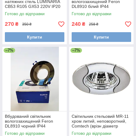
натяжних стель LUMINARIA
вологозахищений Feron
СВ53 R105 GX53 220V IP20
DL8910 білий IP44
105x35мм
Готово до відправки
Готово до відправки
270
240
₴
₴
350 ₴
258 ₴
Купити
Купити
–7%
–7%
Вбудований світильник
Світильник стельовий MR-11
вологозахищений Feron
хром литий, неповоротний,
DL8910 чорний IP44
Comtech (врізн діаметр
45мм)
Готово до відправки
Готово до відправки