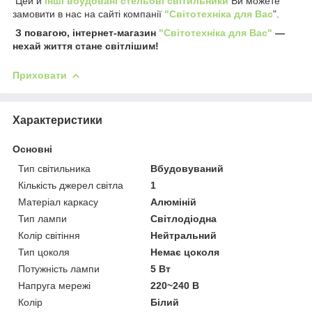
Цей и
інші вбудовані стельові світильники
Ви можете
замовити в нас на сайті компанії
"Світотехніка для Вас
".
З повагою, інтернет-магазин
"Світотехніка для Вас"
—
нехай життя стане світлішим!
Приховати
Характеристики
Основні
Тип світильника
Вбудовуваний
Кількість джерел світла
1
Матеріал каркасу
Алюміній
Тип лампи
Світлодіодна
Колір світіння
Нейтральний
Тип цоколя
Немає цоколя
Потужність лампи
5 Вт
Напруга мережі
220~240 В
Колір
Білий