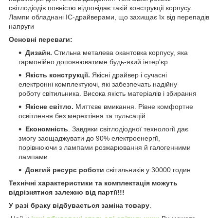
світлодіодів повністю відповідає такій конструкції корпусу.
Лампи обладнані IC-драйверами, що захищає їх від перепадів
напруги
Основні переваги:
Дизайн.
Стильна металева окантовка корпусу, яка
гармонійно доповнюватиме будь-який інтер'єр
Якість конструкції.
Якісні драйвер і сучасні
електронні комплектуючі, які забезпечать надійну
роботу світильника. Висока якість матеріалів і збирання
Якісне світло.
Миттєве вмикання. Рівне комфортне
освітлення без мерехтіння та пульсацій
Економність
. Завдяки світлодіодної технології дає
змогу заощаджувати до 90% електроенергії,
порівнюючи з лампами розжарювання й галогенними
лампами
Довгий ресурс роботи
світильників у 30000 годин
Технічні характеристики та комплектація можуть
відрізнятися залежно від партії!!!
У разі браку відбувається заміна товару
.