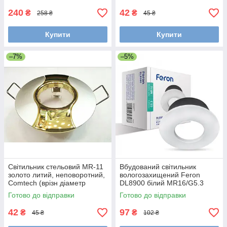
240
42
₴
₴
258 ₴
45 ₴
Купити
Купити
–7%
–5%
Світильник стельовий MR-11
Вбудований світильник
золото литий, неповоротний,
вологозахищений Feron
Comtech (врізн діаметр
DL8900 білий MR16/G5.3
45мм)
кола, IP44
Готово до відправки
Готово до відправки
42
97
₴
₴
45 ₴
102 ₴