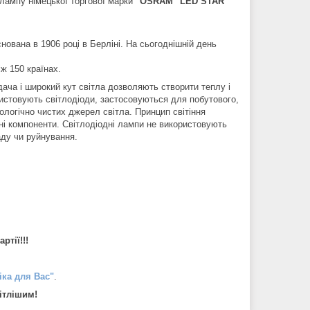
лампу німецької торгової марки
"OSRAM" LED STAR
ована в 1906 році в Берліні. На сьогоднішній день
іж 150 країнах.
дача і широкий кут світла дозволяють створити теплу і
истовують світлодіоди, застосовуються для побутового,
ологічно чистих джерел світла. Принцип світіння
чні компоненти. Світлодіодні лампи не використовують
аду чи руйнування.
ртії!!!
іка для Вас"
.
ітлішим!