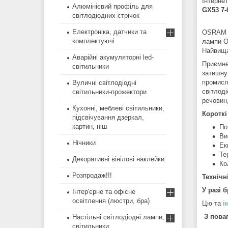
Інтерне
Алюмінієвий профіль для
GX53 7-
світлодіодних стрічок
Електроніка, датчики та
OSRAM —
комплектуючі
лампи O
Найвища 
Аварійні акумуляторні led-
Приємне 
світильники
затишну
промисл
Вуличні світлодіодні
світлод
світильники-прожектори
речовин,
Кухонні, меблеві світильники,
Короткі
підсвічування дзеркал,
картин, ніш
По
Ви
Нічники
Ек
Те
Декоративні вінілові наклейки
Ко
Розпродаж!!!
Технічн
У разі 
Інтер'єрне та офісне
освітлення (люстри, бра)
Цю та
і
З пова
Настільні світлодіодні лампи,
світильники