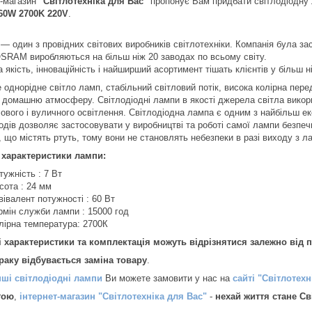
т-магазин
"Світлотехніка для Вас"
пропонує Вам придбати світлодіодну 
60W 2700K 220V
.
 один з провідних світових виробників світлотехніки. Компанія була засн
SRAM виробляються на більш ніж 20 заводах по всьому світу.
якість, інноваційність і найширший асортимент тішать клієнтів у більш н
однорідне світло ламп, стабільний світловий потік, висока колірна пере
 домашню атмосферу. Світлодіодні лампи в якості джерела світла викор
ового і вуличного освітлення. Світлодіодна лампа є одним з найбільш ек
іодів дозволяє застосовувати у виробництві та роботі самої лампи безпе
 що містять ртуть, тому вони не становлять небезпеки в разі виходу з л
 характеристики лампи:
тужність : 7 Вт
сота : 24 мм
вівалент потужності : 60 Вт
рмін служби лампи : 15000 год
лірна температура: 2700К
і характеристики та комплектація можуть відрізнятися залежно від па
браку відбувається заміна товару
.
нші світлодіодні лампи
Ви можете замовити у нас на
сайті "Світлотехн
гою
,
інтернет-магазин "Світлотехніка для Вас"
-
нехай життя стане Св