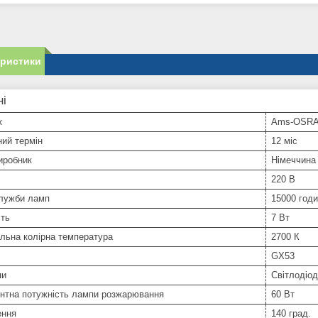
еристики
ні
к
Ams-OSR
ний термін
12 міс
иробник
Німеччина
220 В
служби ламп
15000 год
сть
7 Вт
льна колірна температура
2700 К
GX53
пи
Світлодіо
ентна потужність лампи розжарювання
60 Вт
ення
140 град.