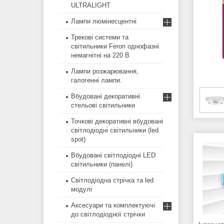
ULTRALIGHT
Лампи люмінесцентні
Трекові системи та
світильники Feron однофазні
немагнітні на 220 В
Лампи розжарювання,
галогенні лампи.
Вбудовані декоративні
стельові світильники
Точкові декоративні вбудовані
світлодіодні світильники (led
spot)
Вбудовані світлодіодні LED
світильники (панелі)
Світлодіодна стрічка та led
модулі
Аксесуари та комплектуючі
до світлодіодної стрічки