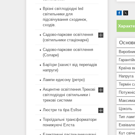
Врізні світлодіодні led
світильники для
підсвічування сходинок,
сходів.
Характ
Садово-паркове освітлення
(світильники стаціонарні)
Основ
Садово-паркове освітлення
Виробни
(Солари)
Гарантій
Бар'єри (захист від перепадів
Країна в
напруги)
Напруга
Лампи едисону (ретро)
Термін 
Акцентне освітлення.Трекові
Потужні
світлодіодні світильники і
трекові системи
Максима
Цоколь
Люстри та бра Esllse
Тип лам
Тороїдальні трансформатори
Еквівал
понижуючі Елста
Кут свіч
Електричні пастки-знищувачі