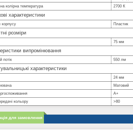
на колірна температура
2700 К
ові характеристики
 корпусу
Пластик
тні розміри
75 мм
теристики випромінювання
й потік
550 лм
увальницькі характеристики
24 мм
іювача
Матовий
ергоспоживання
A+
ередачі кольору
>80
ція для замовлення