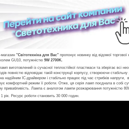
т-магазин
"Світотехніка для Вас"
пропонує новинку від відомої торгової 
околем GU10,
потужністю
9W 2700K.
ламп виготовлений із сучасної теплостійкої пластмаси та зберігає всі н
одів повністю відповідає такій конструкції корпусу, створюючи стабільн
на надійним IC-драйвером і стабільно працює під час стрибків напруги, 
ує комфортний режим її роботи. Отже, ця серія ламп поєднала в собі суч
ну привабливість. Лампа є аналогом лампи розжарювання потужністю 80
 1 рік. Ресурс роботи становить 30 000 годин.