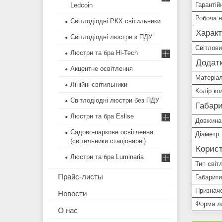
Гарантій
Ledcoin
Робоча н
Світлодіодні РКХ світильники
Харак
Світлодіодні люстри з ПДУ
Світлови
Люстри та бра Hi-Tech
Додатк
Акцентне освітлення
Матеріал
Лінійні світильники
Колір ко
Світлодіодні люстри без ПДУ
Габари
Люстри та бра Esllse
Довжина
Садово-паркове освітлення
Діаметр
(світильники стаціонарні)
Корист
Люстри та бра Luminaria
Тип світ
Прайс-листы
Габарити
Признач
Новости
Форма л
О нас