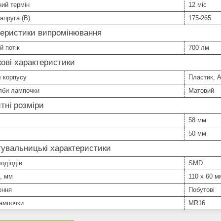
ний термін
12 міс
апруга (В)
175-265
теристики випромінювання
й потік
700 лм
ові характеристики
 корпусу
Пластик, 
лби лампочки
Матовий
тні розміри
58 мм
50 мм
увальницькі характеристики
лодіодів
SMD
, мм
110 х 60 м
ення
Побутові
ампочки
MR16