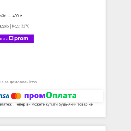
айті — 400 ₴
здріб
Код:
3170
ти з
нів
за домовленістю
 платежі. Тепер ви можете купити будь-який товар не