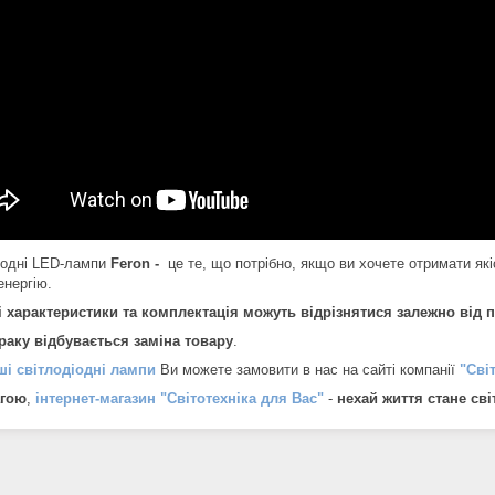
іодні LED-лампи
Feron -
це те, що потрібно, якщо ви хочете отримати які
енергію.
і характеристики та комплектація можуть відрізнятися залежно від па
браку відбувається заміна товару
.
ші світлодіодні лампи
Ви можете замовити в нас на сайті компанії
"Сві
гою
,
інтернет-магазин "Світотехніка для Вас"
-
нехай життя стане св