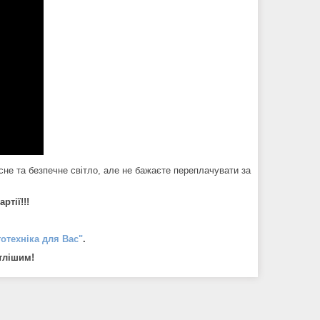
сне та безпечне світло, але не бажаєте переплачувати за
ртії!!!
тотехніка для Вас"
.
ітлішим!