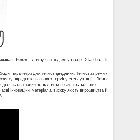
компанії
Feron
- лампу світлодіодну із серії Standard LB-
еобхідні параметри для тепловідведення. Тепловий режим
у роботу впродовж вказаного терміну експлуатації. Лампа
водночас світловий потік лампи не змінюється, що
асні інноваційні матеріали, високу якість виробництва й
W.