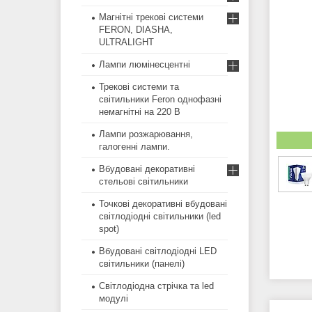
Магнітні трекові системи
FERON, DIASHA,
ULTRALIGHT
Лампи люмінесцентні
Трекові системи та
світильники Feron однофазні
немагнітні на 220 В
Лампи розжарювання,
галогенні лампи.
Вбудовані декоративні
стельові світильники
Точкові декоративні вбудовані
світлодіодні світильники (led
spot)
Вбудовані світлодіодні LED
світильники (панелі)
Світлодіодна стрічка та led
модулі