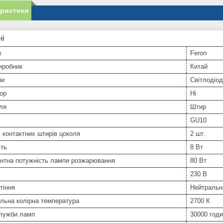
еристики
ні
к
Feron
иробник
Китай
пи
Світлодіо
ор
Ні
ля
Штир
GU10
ь контактних штирів цоколя
2 шт.
сть
8 Вт
ентна потужність лампи розжарювання
80 Вт
230 В
тіння
Нейтральн
льна колірна температура
2700 К
служби ламп
30000 год