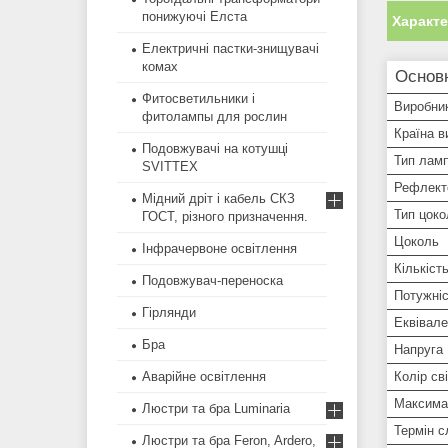
понижуючі Елста
Характ
Електричні пастки-знищувачі
комах
Основ
Фитосветильники і
Виробни
фитолампы для рослин
Країна в
Подовжувачі на котушці
Тип лам
SVITTEX
Рефлект
Мідний дріт і кабель СКЗ
Тип цоко
ГОСТ, різного призначення.
Цоколь
Інфрачервоне освітлення
Кількіст
Подовжувач-переноска
Потужні
Гірлянди
Еквівал
Бра
Напруга
Колір сві
Аварійне освітлення
Максима
Люстри та бра Luminaria
Термін 
Люстри та бра Feron, Ardero,