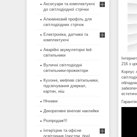
Аксесуари та комплектуючі
до світлодіодної стрічки
Алюмінієвий профіль для
світлодіодних стрічок
Електроніка, датчики та
комплектуючі
Аварійні акумуляторні led-
світильники
Інтерне
216 з ц
Вуличні світлодіодні
світильники-прожектори
Корпус 
світлоді
Кухонні, меблеві світильники,
обладна
підсвічування дзеркал,
забезпеч
картин, ніш
естетич
Нічники
Гарантія
Декоративні вінілові наклейки
Розпродаж!!!
Інтер'єрне та офісне
освітлення (люстри, бра)