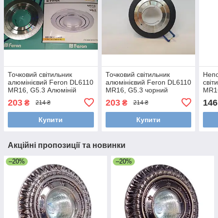
Точковий світильник
Точковий світильник
Непо
алюмінієвий Feron DL6110
алюмінієвий Feron DL6110
світ
MR16, G5.3 Алюміній
MR16, G5.3 чорний
MR16
80х
203
203
146
₴
₴
214 ₴
214 ₴
Купити
Купити
Акційні пропозиції та новинки
–20%
–20%