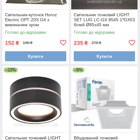
Світильник-куточок Horoz
Світильник точковий LIGHT
Electric ОРТ-20S G4 з
SET LUG LC-GX 8545 1*GX53
вимикачем хром
білий Ø85х45 мм
Готово до відправки
Готово до відправки
152
235
₴
₴
190 ₴
270 ₴
Купити
Купити
–13%
–6%
Світильник точковий LIGHT
Вбудований точковий