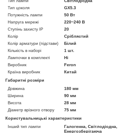
Тип лампи
Світлодіодна
Тип цоколя
GX5.3
Потужність лампи
50 Вт
Напруга мережі
220~240 В
Ступінь захисту IP
20
Колір
Сріблястий
Колір арматури (підстави)
Білий
Кількість в наборі
1 шт.
Лампочки в комплекті
Ні
Виробник
Feron
Країна виробник
Китай
Габаритні розміри
Довжина
180 мм
Ширина
90 мм
Висота
28 мм
Діаметр врізного отвору
75 мм
Користувальницькі характеристики
Інший тип лампи
Галогенна, Світлодіодна,
Енергозберігаюча