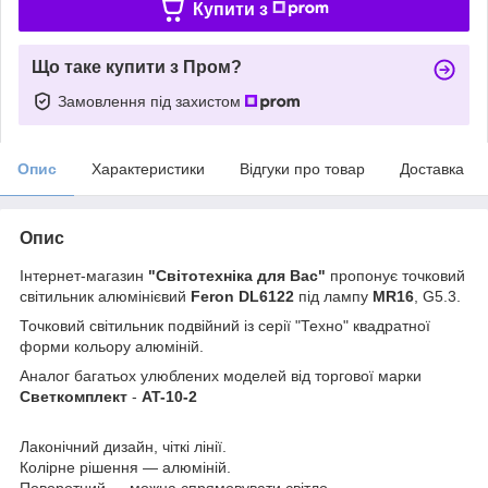
Купити з
Що таке купити з Пром?
Замовлення під захистом
Опис
Характеристики
Відгуки про товар
Доставка
Опис
Інтернет-магазин
"Світотехніка для Вас"
пропонує точковий
світильник алюмінієвий
Feron DL6122
під лампу
MR16
, G5.3.
Точковий світильник подвійний із серії "Техно" квадратної
форми кольору алюміній.
Аналог багатьох улюблених моделей від торгової марки
Светкомплект
-
AT-10-2
Лаконічний дизайн, чіткі лінії.
Колірне рішення — алюміній.
Поворотний — можна спрямовувати світло.