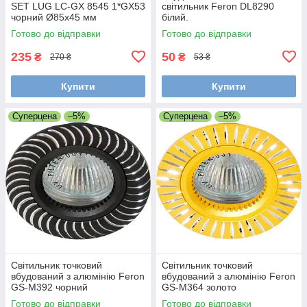
SET LUG LC-GX 8545 1*GX53
світильник Feron DL8290
чорний Ø85х45 мм
білий.
Готово до відправки
Готово до відправки
235
50
₴
₴
270 ₴
53 ₴
Купити
Купити
Суперцена
–5%
Суперцена
–5%
Світильник точковий
Світильник точковий
вбудований з алюмінію Feron
вбудований з алюмінію Feron
GS-M392 чорний
GS-M364 золото
Готово до відправки
Готово до відправки