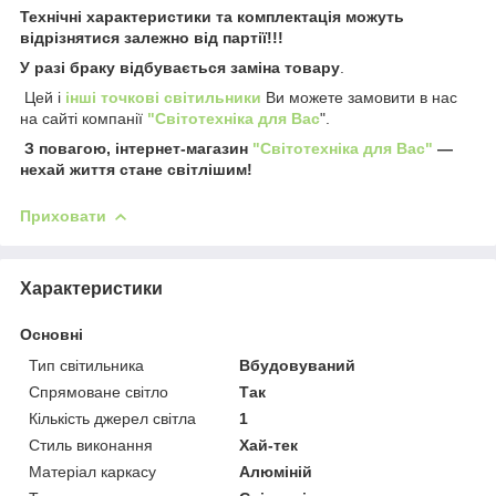
Технічні характеристики та комплектація можуть
відрізнятися залежно від партії!!!
У разі браку відбувається заміна товару
.
Цей і
інші точкові світильники
Ви можете замовити в нас
на сайті компанії
"Світотехніка для Вас
".
З повагою, інтернет-магазин
"Світотехніка для Вас"
—
нехай життя стане світлішим!
Приховати
Характеристики
Основні
Тип світильника
Вбудовуваний
Спрямоване світло
Так
Кількість джерел світла
1
Стиль виконання
Хай-тек
Матеріал каркасу
Алюміній