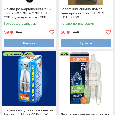
Лампа розжарювання Delux
Галогенна лінійна лампа
T22 25W 170Лм 2700К Е14
(для прожекторів) FERON
230В для духовок до 300
J118 500W
градусів
Готово до відправки
Готово до відправки
59
50
₴
₴
65 ₴
55 ₴
Купити
Купити
Суперцена
–5%
–5%
Лампа капсульна галогенова
Feron JCD HB6 220V/35W
Лампа капсульна галогенова