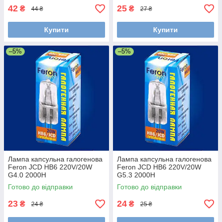
42
25
₴
₴
44 ₴
27 ₴
Купити
Купити
–5%
–5%
Лампа капсульна галогенова
Лампа капсульна галогенова
Feron JCD HB6 220V/20W
Feron JCD HB6 220V/20W
G4.0 2000H
G5.3 2000H
Готово до відправки
Готово до відправки
23
24
₴
₴
24 ₴
25 ₴