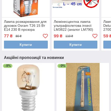
Лампа розжарювання для
Люмінесцентна лампа
Лам
духовок Osram T26 15 Вт
ультрафіолетова insect
Delu
E14 230 В прозора
LM3822 (аналог LM790)
2700
15W BL350 G13 для
духо
77
99
59
₴
₴
80 ₴
110 ₴
знищувачів комарів
Купити
Купити
Акційні пропозиції та новинки
–9%
–9%