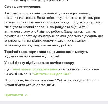
та затишну атмосферу в робочій зоні.
Сфера застосування:
Такі лампи призначені спеціально для використання у
швейних машинках. Вони забезпечують яскраве, рівномірне
та комфортне освітлення робочого місця, що дає змогу точно
виконувати швейні операції, покращуючи видимість і
знижуючи втому очей під час роботи. Завдяки компактним
розмірам і простому монтажу ці лампи ідеально підходять для
встановлення на різних моделях швейних машинок,
забезпечуючи надійну й ефективну роботу.
Технічні характеристики та комплектація можуть
відрізнятися залежно від партії!!!
У разі браку відбувається заміна товару
.
Цю і
інші лампи розжарювання
ви можете замовити в нас
на сайті компанії
"Світотехніка для Вас"
.
З повагою, інтернет-магазин "Світотехніка для Вас" —
нехай життя стане світлішим!
Приховати