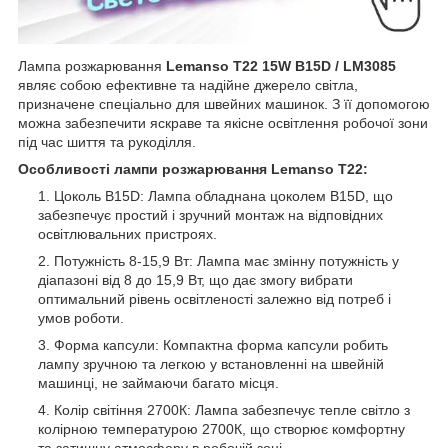
Лампа розжарювання
Lemanso T22 15W B15D / LM3085
являє собою ефективне та надійне джерело світла,
призначене спеціально для швейних машинок. З її допомогою
можна забезпечити яскраве та якісне освітлення робочої зони
під час шиття та рукоділля.
Особливості лампи розжарювання Lemanso T22:
Цоколь B15D: Лампа обладнана цоколем B15D, що
забезпечує простий і зручний монтаж на відповідних
освітлювальних пристроях.
Потужність 8-15,9 Вт: Лампа має змінну потужність у
діапазоні від 8 до 15,9 Вт, що дає змогу вибрати
оптимальний рівень освітленості залежно від потреб і
умов роботи.
Форма капсули: Компактна форма капсули робить
лампу зручною та легкою у встановленні на швейній
машинці, не займаючи багато місця.
Колір світіння 2700К: Лампа забезпечує тепле світло з
колірною температурою 2700К, що створює комфортну