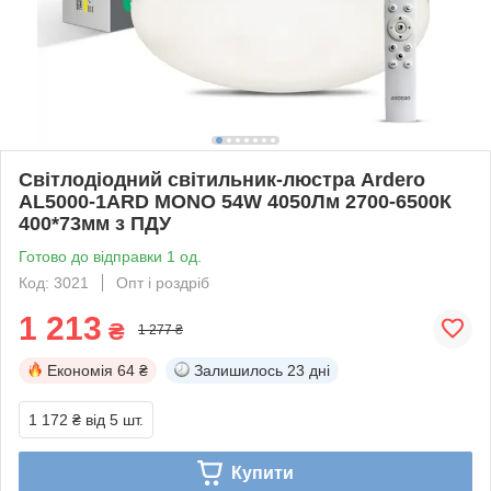
Світлодіодний світильник-люстра Ardero
AL5000-1ARD MONO 54W 4050Лм 2700-6500К
400*73мм з ПДУ
Готово до відправки 1 од.
Код: 3021
Опт і роздріб
1 213
₴
1 277 ₴
Економія
64 ₴
Залишилось
23 дні
1 172 ₴
від 5 шт.
Купити