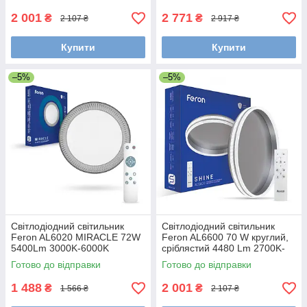
2 001
2 771
₴
₴
2 107 ₴
2 917 ₴
Купити
Купити
–5%
–5%
Світлодіодний світильник
Світлодіодний світильник
Feron AL6020 MIRACLE 72W
Feron AL6600 70 W круглий,
5400Lm 3000K-6000K
сріблястий 4480 Lm 2700K-
500*90m
6500K 400*400*80mm
Готово до відправки
Готово до відправки
1 488
2 001
₴
₴
1 566 ₴
2 107 ₴