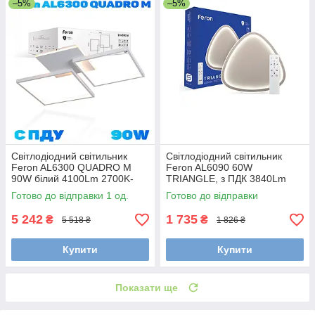
–5%
–5%
Світлодіодний світильник
Світлодіодний світильник
Feron AL6300 QUADRO M
Feron AL6090 60W
90W білий 4100Lm 2700K-
TRIANGLE, з ПДК 3840Lm
6500K 690*520*60mm
3000K-6000K 400*400*37mm
Готово до відправки 1 од.
Готово до відправки
5 242
1 735
₴
₴
5 518 ₴
1 826 ₴
Купити
Купити
Показати ще