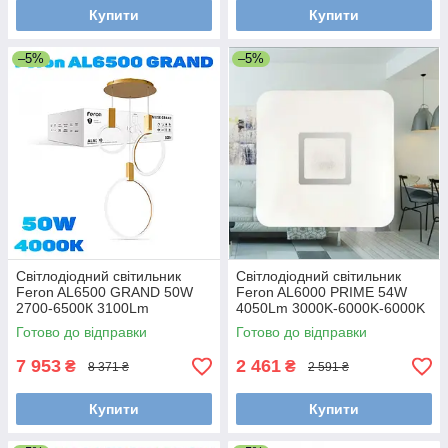
Купити
Купити
–5%
–5%
Світлодіодний світильник
Світлодіодний світильник
Feron AL6500 GRAND 50W
Feron AL6000 PRIME 54W
2700-6500К 3100Lm
4050Lm 3000K-6000K-6000K
340*390*1200m
435*65m
Готово до відправки
Готово до відправки
7 953
2 461
₴
₴
8 371 ₴
2 591 ₴
Купити
Купити