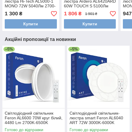
люстра Hi-Tech AL5000-1
люстра Ardero AL6420ARD
люст
MONO 72W 5040Лм 2700-
60W TOUCH S 5100Лм
MON
6500К 500*85мм із ПДК
3000-6500К
6500
1 300
1 806
947
₴
₴
1 901 ₴
500х500х80мм
Купити
Купити
Акційні пропозиції та новинки
–5%
–5%
Світлодіодний світильник
Світлодіодний світильник-
Feron AL6600 70W круг білий,
люстра smart Feron AL6040
4480 Lm 2700K-6500K
ART 72W 3000K-6000K
400*400*80mm білий
500*70m
Готово до відправки
Готово до відправки