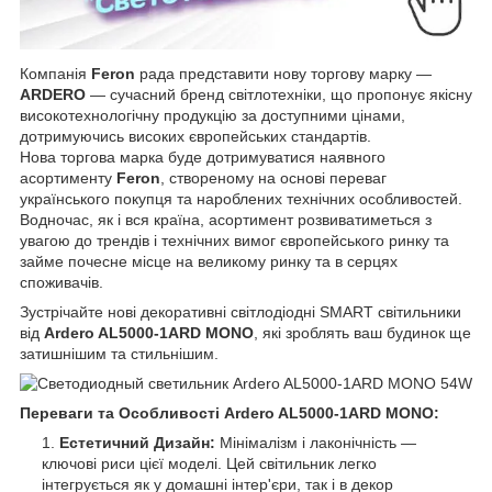
Компанія
Feron
рада представити нову торгову марку —
ARDERO
— сучасний бренд світлотехніки, що пропонує якісну
високотехнологічну продукцію за доступними цінами,
дотримуючись високих європейських стандартів.
Нова торгова марка буде дотримуватися наявного
асортименту
Feron
, створеному на основі переваг
українського покупця та нароблених технічних особливостей.
Водночас, як і вся країна, асортимент розвиватиметься з
увагою до трендів і технічних вимог європейського ринку та
займе почесне місце на великому ринку та в серцях
споживачів.
Зустрічайте нові декоративні світлодіодні SMART світильники
від
Ardero AL5000-1ARD MONO
, які зроблять ваш будинок ще
затишнішим та стильнішим.
Переваги та Особливості Ardero AL5000-1ARD MONO:
Естетичний Дизайн:
Мінімалізм і лаконічність —
ключові риси цієї моделі. Цей світильник легко
інтегрується як у домашні інтер'єри, так і в декор