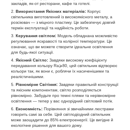
закладів, як-от ресторани, кафе та готелі.
Використання Якісних матеріалів:
Корпус
світильника виготовлений із високоякісного металу, а
розсіювач — з міцного пластику. Це забезпечує довгий
термін експлуатації та надійність роботи.
Керування світлом:
Модель обладнана можливістю
регулювання яскравості та колірної температури. Це
означає, що ви можете створити ідеальне освітлення
для будь-якої ситуації.
Якісний Світло:
Завдяки високому коефіцієнту
передавання кольору Ra⩾80, цей світильник відтворює
кольори так, як вони є, роблячи їх насиченішими та
реалістичнішими.
Рівномірне Світіння:
Завдяки правильній конструкції
та якісним компонентам, світло розподіляється
рівномірно. Забудьте про темні плями та нерівномірне
освітлення — тепер у вас однорідний світловий потік.
Економність:
Порівняння зі звичайними люстрами
говорить самі за себе. Цей світлодіодний світильник
може заощадити до 85% електроенергії. Це вигідне й
екологічне рішення для вашого дому.