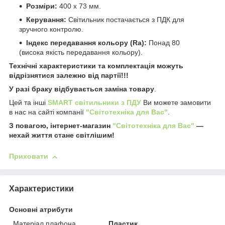
Розміри:
400 x 73 мм.
Керування:
Світильник постачається з ПДК для
зручного контролю.
Індекс передавання кольору (Ra):
Понад 80
(висока якість передавання кольору).
Технічні характеристики та комплектація можуть
відрізнятися залежно від партії!!!
У разі браку відбувається заміна товару
.
Цей та інші
SMART світильники з ПДУ
Ви можете замовити
в нас на сайті компанії
"Світотехніка для Вас"
.
З повагою, інтернет-магазин
"Світотехніка для Вас"
—
нехай життя стане світлішим!
Приховати
Характеристики
Основні атрибути
Матеріал плафона,
Пластик