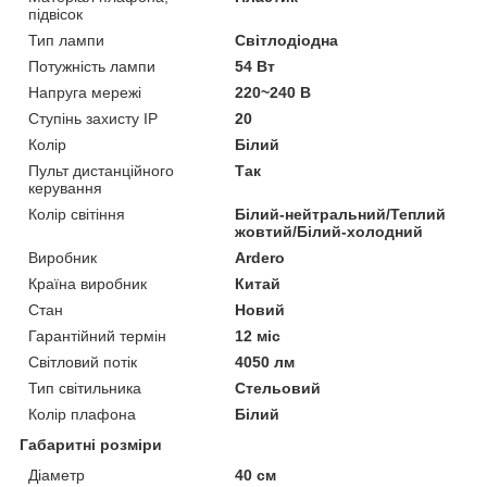
підвісок
Тип лампи
Світлодіодна
Потужність лампи
54 Вт
Напруга мережі
220~240 В
Ступінь захисту IP
20
Колір
Білий
Пульт дистанційного
Так
керування
Колір світіння
Білий-нейтральний/Теплий
жовтий/Білий-холодний
Виробник
Ardero
Країна виробник
Китай
Стан
Новий
Гарантійний термін
12 міс
Світловий потік
4050 лм
Тип світильника
Стельовий
Колір плафона
Білий
Габаритні розміри
Діаметр
40 см