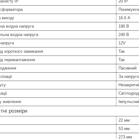
захисту IP
20 IP
нсформатора
Понижуюч
 виході
16.6 А
на вхідна напруга
190 В
льна вхідна напруга
240 В
напруга
12V
ід короткого замикання
Так
ід перевантаження
Так
лодження
Пасивний
лізації
За напруг
усу
Незакрити
ації
Світлодіо
ку живлення
Імпульсни
тні розміри
22 мм
53 мм
273 мм