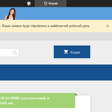
Кошик
й. Ваша заявка буде оброблена в найближчий робочий день.
Кошик
16.6а 200Вт ультратонкий в
2х53 мм