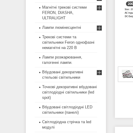
Магнітні трекові системи
FERON, DIASHA,
ULTRALIGHT
Лампи люмінесцентні
Трекові системи та
світильники Feron однофазні
немагнітні на 220 В
Лампи розжарювання,
галогенні лампи.
Вбудовані декоративні
стельові світильники
Точкові декоративні вбудовані
світлодіодні світильники (led
spot)
Вбудовані світлодіодні LED
світильники (панелі)
Світлодіодна стрічка та led
модулі