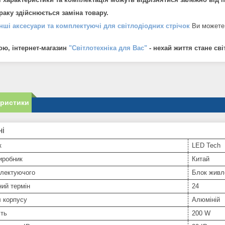
браку здійснюється заміна товару.
інші аксесуари та комплектуючі для світлодіодних стрічок
Ви можете 
ою, інтернет-магазин
"Світлотехніка для Вас"
- нехай життя стане св
еристики
ні
к
LED Tech
иробник
Китай
плектуючого
Блок живл
ний термін
24
 корпусу
Алюміній
сть
200 W