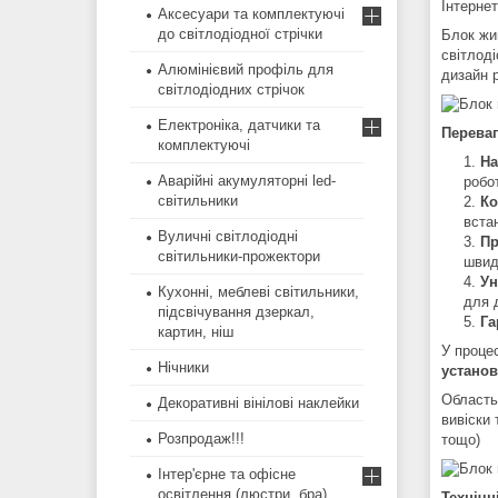
Інтерне
Аксесуари та комплектуючі
до світлодіодної стрічки
Блок ж
світлоді
Алюмінієвий профіль для
дизайн 
світлодіодних стрічок
Електроніка, датчики та
Перева
комплектуючі
На
Аварійні акумуляторні led-
робо
світильники
Ко
вста
Вуличні світлодіодні
Пр
світильники-прожектори
швид
Ун
Кухонні, меблеві світильники,
для 
підсвічування дзеркал,
Га
картин, ніш
У проце
Нічники
установ
Область
Декоративні вінілові наклейки
вивіски 
Розпродаж!!!
тощо)
Інтер'єрне та офісне
освітлення (люстри, бра)
Технічн