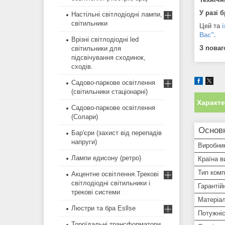
У разі 
Настільні світлодіодні лампи,
світильники
Цей та
Вас".
Врізні світлодіодні led
З поваг
світильники для
підсвічування сходинок,
сходів.
Садово-паркове освітлення
(світильники стаціонарні)
Характ
Садово-паркове освітлення
(Солари)
Основ
Бар'єри (захист від перепадів
напруги)
Виробни
Лампи едисону (ретро)
Країна в
Тип ком
Акцентне освітлення.Трекові
світлодіодні світильники і
Гарантій
трекові системи
Матеріал
Люстри та бра Esllse
Потужні
Тороїдальні трансформатори