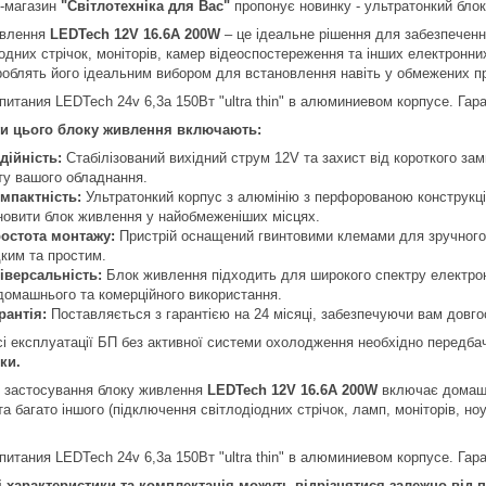
т-магазин
"Світлотехніка для Вас"
пропонує новинку - ультратонкий бло
ивлення
LEDTech 12V 16.6А 200W
– це ідеальне рішення для забезпечен
одних стрічок, моніторів, камер відеоспостереження та інших електронни
роблять його ідеальним вибором для встановлення навіть у обмежених п
ги цього блоку живлення включають:
дійність:
Стабілізований вихідний струм 12V та захист від короткого з
ту вашого обладнання.
мпактність:
Ультратонкий корпус з алюмінію з перфорованою конструкц
новити блок живлення у найобмеженіших місцях.
остота монтажу:
Пристрій оснащений гвинтовими клемами для зручного
ким та простим.
іверсальність:
Блок живлення підходить для широкого спектру електрон
домашнього та комерційного використання.
рантія:
Поставляється з гарантією на 24 місяці, забезпечуючи вам довго
сі експлуатації БП без активної системи охолодження необхідно передба
ки.
 застосування блоку живлення
LEDTech 12V 16.6А 200W
включає домашн
та багато іншого (підключення світлодіодних стрічок, ламп, моніторів, н
і характеристики та комплектація можуть відрізнятися залежно від па