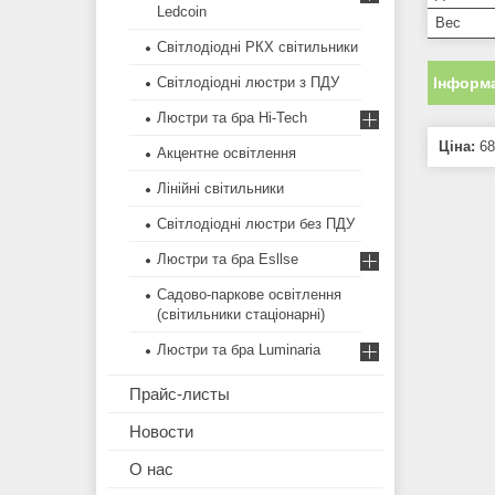
Ledcoin
Вec
Світлодіодні РКХ світильники
Інформа
Світлодіодні люстри з ПДУ
Люстри та бра Hi-Tech
Ціна:
68
Акцентне освітлення
Лінійні світильники
Світлодіодні люстри без ПДУ
Люстри та бра Esllse
Садово-паркове освітлення
(світильники стаціонарні)
Люстри та бра Luminaria
Прайс-листы
Новости
О нас