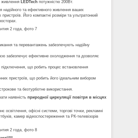
к живлення
LEDTech
потужністю 200Вт.
ня надійного та ефективного живлення ваших
х пристроїв. Його компактні розміри та ультратонкий
росторах.
амикання та перевантажень забезпечують надійну
ією забезпечує ефективне охолодження та дозволяє
 підключення, що робить процес встановлення
них пристроїв, що робить його ідеальним вибором
строкове та безтурботне використання.
чати наявність
природної циркуляції повітря в місцях
є освітлення, офісні системи, торгові точки, рекламні
оутбуків, камер відеоспостереження та РК-телевізорів
ртії!!!