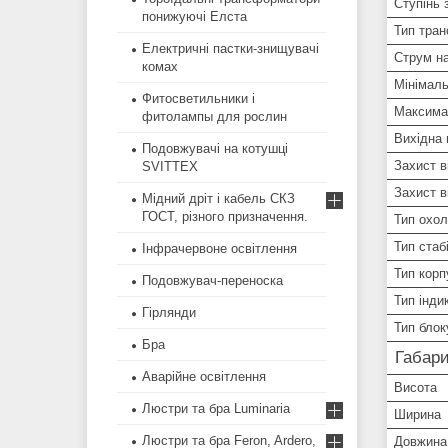
Ступінь 
понижуючі Елста
Тип тра
Електричні пастки-знищувачі
Струм на
комах
Мінімаль
Фитосветильники і
Максима
фитолампы для рослин
Вихідна 
Подовжувачі на котушці
Захист в
SVITTEX
Захист в
Мідний дріт і кабель СКЗ
ГОСТ, різного призначення.
Тип охо
Тип стабі
Інфрачервоне освітлення
Тип корп
Подовжувач-переноска
Тип індик
Гірлянди
Тип бло
Бра
Габари
Аварійне освітлення
Висота
Люстри та бра Luminaria
Ширина
Люстри та бра Feron, Ardero,
Довжина