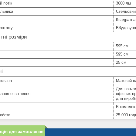
й потік
3600 лм
ильника
Стельовий
Квадратна
монтажу
Вбудовува
тні розміри
595 см
595 см
25 см
ні
іювача
Матовий п
Для навча
ання освітлення
офісних п
для вироб
В комплект
роботи
25 000 год
ція для замовлення