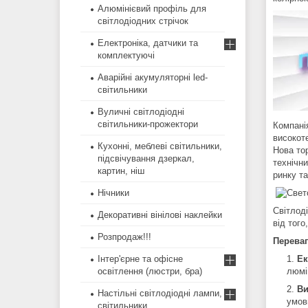
Алюмінієвий профіль для
світлодіодних стрічок
Електроніка, датчики та
комплектуючі
Аварійні акумуляторні led-
світильники
Вуличні світлодіодні
світильники-прожектори
Компан
високот
Кухонні, меблеві світильники,
Нова то
підсвічування дзеркал,
технічни
картин, ніш
ринку т
Нічники
Світлод
Декоративні вінілові наклейки
від того
Розпродаж!!!
Переваг
Ек
Інтер'єрне та офісне
люмі
освітлення (люстри, бра)
Ви
Настільні світлодіодні лампи,
умов
світильники