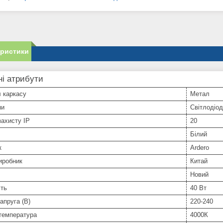
еристики
і атрибути
 каркасу
Метал
пи
Світлодіо
захисту IP
20
Білий
к
Ardero
иробник
Китай
Новий
сть
40 Вт
апруга (В)
220-240
температура
4000К