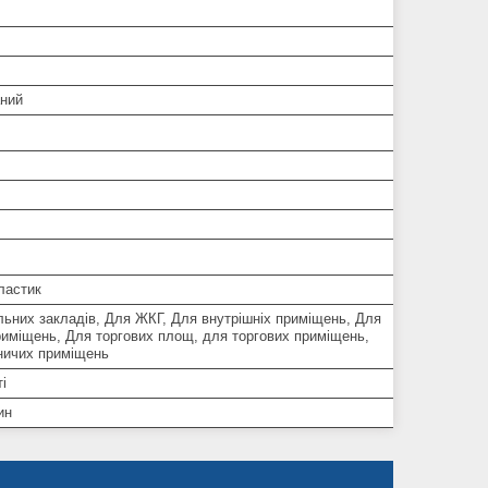
ний
ластик
льних закладів, Для ЖКГ, Для внутрішніх приміщень, Для
риміщень, Для торгових площ, для торгових приміщень,
ничих приміщень
і
ин