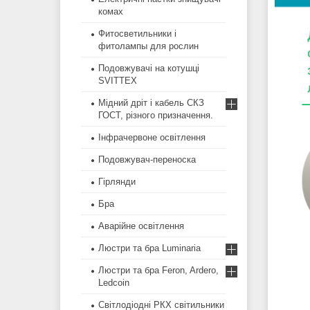
комах
Фитосветильники і
фитолампы для рослин
Подовжувачі на котушці
SVITTEX
Мідний дріт і кабель СКЗ
ГОСТ, різного призначення.
Інфрачервоне освітлення
Подовжувач-переноска
Гірлянди
Бра
Аварійне освітлення
Люстри та бра Luminaria
Люстри та бра Feron, Ardero,
Ledcoin
Світлодіодні РКХ світильники