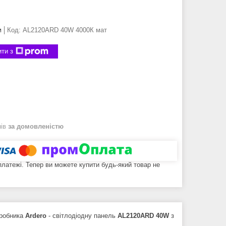
м
Код:
AL2120ARD 40W 4000К мат
ти з
нів
за домовленістю
 платежі. Тепер ви можете купити будь-який товар не
иробника
Ardero
- світлодіодну панель
AL2120ARD 40W
з