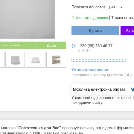
Показати всі оптові ціни
Готово до відправки
Тільки опто
Купи
Купити
–5%
11 днів
+380 (68) 550-46-77
VIBER
повернення товару протягом 14 д
У компанії підключені електронні
покидаючи сайту.
т-магазин
"Світотехніка для Вас"
пропонує новинку від відомої фірми-в
ю температурою 4000К і матовим розсіювачем.