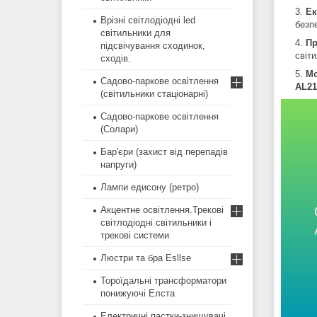
Ек
Врізні світлодіодні led
безп
світильники для
Пр
підсвічування сходинок,
світ
сходів.
Мо
Садово-паркове освітлення
AL2
(світильники стаціонарні)
Садово-паркове освітлення
(Солари)
Бар'єри (захист від перепадів
напруги)
Лампи едисону (ретро)
Акцентне освітлення.Трекові
світлодіодні світильники і
трекові системи
Люстри та бра Esllse
Тороїдальні трансформатори
понижуючі Елста
Електричні пастки-знищувачі