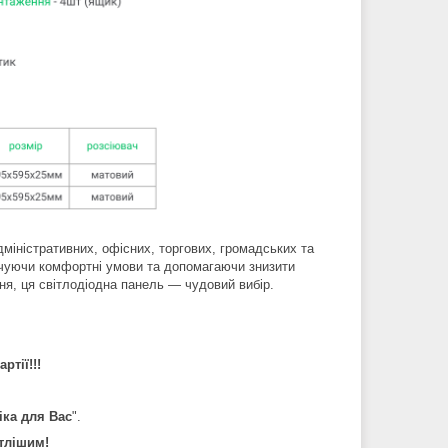
міністративних, офісних, торгових, громадських та
ечуючи комфортні умови та допомагаючи знизити
ня, ця світлодіодна панель — чудовий вибір.
ртії!!!
іка для Вас
".
тлішим!