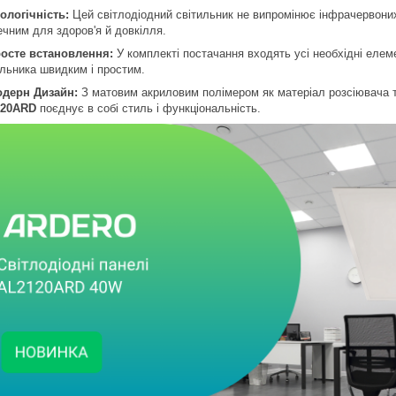
ологічність:
Цей світлодіодний світильник не випромінює інфрачервоних
ечним для здоров'я й довкілля.
осте встановлення:
У комплекті постачання входять усі необхідні еле
ильника швидким і простим.
дерн Дизайн:
З матовим акриловим полімером як матеріал розсіювача т
120ARD
поєднує в собі стиль і функціональність.