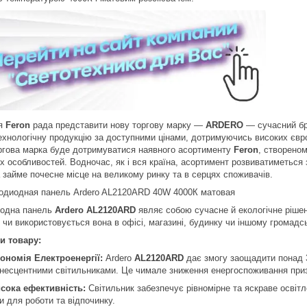
ія
Feron
рада представити нову торгову марку —
ARDERO
— сучасний бр
ехнологічну продукцію за доступними цінами, дотримуючись високих євр
ргова марка буде дотримуватися наявного асортименту
Feron
, створеном
х особливостей. Водночас, як і вся країна, асортимент розвиватиметься 
а займе почесне місце на великому ринку та в серцях споживачів.
іодна панель
Ardero AL2120ARD
являє собою сучасне й екологічне ріше
, чи використовується вона в офісі, магазині, будинку чи іншому громадс
и товару:
ономія Електроенергії:
Ardero
AL2120ARD
дає змогу заощадити понад 
несцентними світильниками. Це чимале зниження енергоспоживання приз
сока ефективність:
Світильник забезпечує рівномірне та яскраве освітл
и для роботи та відпочинку.