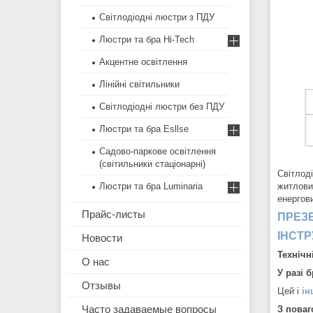
Світлодіодні люстри з ПДУ
Люстри та бра Hi-Tech
Акцентне освітлення
Лінійні світильники
Світлодіодні люстри без ПДУ
Люстри та бра Esllse
Садово-паркове освітлення
(світильники стаціонарні)
Світлод
житлови
Люстри та бра Luminaria
енергов
Прайс-листы
ПРЕЗ
ІНСТР
Новости
Технічн
О нас
У разі 
Отзывы
Цей і
ін
Часто задаваемые вопросы
З поваг