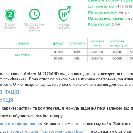
іодна панель
Ardero AL2120ARD
чудово підходить для використання в ад
х приміщеннях. Вона створює рівномірне та яскраве освітлення, забезп
итрати. Отже, якщо ви шукаєте сучасне й економне рішення для освітлен
ЕНТАЦІЯ
УКЦІЯ
і характеристики та комплектація можуть відрізнятися залежно від па
браку відбувається заміна товару
.
ші світлодіодні панелі
Ви можете замовити на нашому сайті
"Світотехн
ою,
інтернет-магазин "Світотехніка для Вас"
— нехай життя стане сві