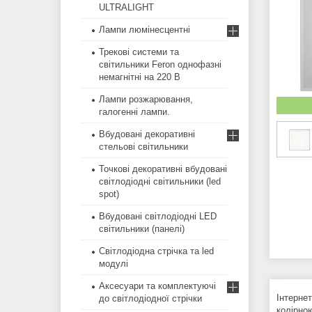
ULTRALIGHT
Лампи люмінесцентні
Трекові системи та
світильники Feron однофазні
немагнітні на 220 В
Лампи розжарювання,
галогенні лампи.
Вбудовані декоративні
стельові світильники
Точкові декоративні вбудовані
світлодіодні світильники (led
spot)
Вбудовані світлодіодні LED
світильники (панелі)
Світлодіодна стрічка та led
модулі
Аксесуари та комплектуючі
Інтерне
до світлодіодної стрічки
колірно