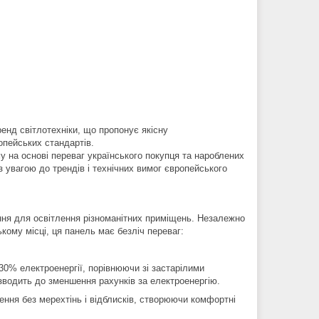
енд світлотехніки, що пропонує якісну
опейських стандартів.
у на основі переваг українського покупця та нароблених
з увагою до трендів і технічних вимог європейського
ння для освітлення різноманітних приміщень. Незалежно
ькому місці, ця панель має безліч переваг:
30% електроенергії, порівнюючи зі застарілими
водить до зменшення рахунків за електроенергію.
ення без мерехтінь і відблисків, створюючи комфортні