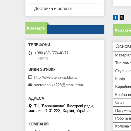
Доставка и оплата
Контакти
Характ
Основн
+380 (68) 550-46-77
Матеріал
VIBER
Тип лам
Ступінь 
http://svetotehnika.kh.ua/
Колір
svetotehnika223@gmail.com
Виробни
Країна в
Стан
ТЦ "Барабашово" Люстрові ряди,
Потужні
магазин 21-01-223, Харків, Україна
Робоча н
Колірна 