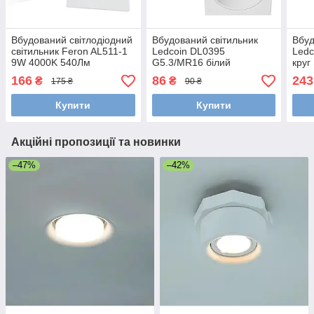
Вбудований світлодіодний
Вбудований світильник
Вбуд
світильник Feron AL511-1
Ledcoin DL0395
Ledc
9W 4000K 540Лм
G5.3/MR16 білий
круг
145х145x13.5 мм
88х88х34 мм
221
166
86
243
₴
₴
175 ₴
90 ₴
Купити
Купити
Акційні пропозиції та новинки
–47%
–42%