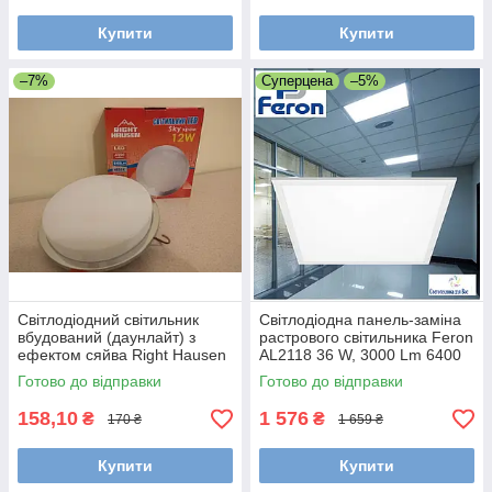
Купити
Купити
–7%
Суперцена
–5%
Світлодіодний світильник
Світлодіодна панель-заміна
вбудований (даунлайт) з
растрового світильника Feron
ефектом сяйва Right Hausen
AL2118 36 W, 3000 Lm 6400
Sky 12W хром 4000 К
K IP20, 595*595*8 мм
Готово до відправки
Готово до відправки
158,10
1 576
₴
₴
170 ₴
1 659 ₴
Купити
Купити