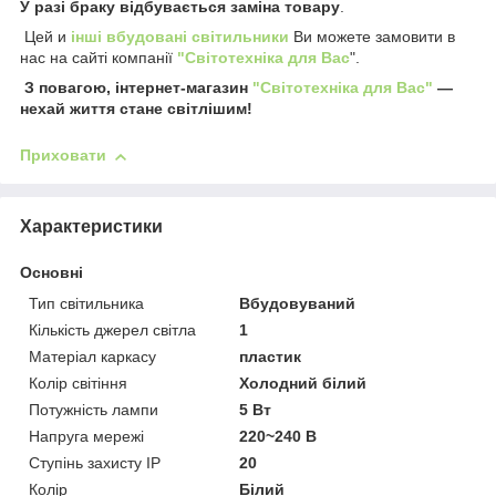
У разі браку відбувається заміна товару
.
Цей и
інші вбудовані світильники
Ви можете замовити в
нас на сайті компанії
"Світотехніка для Вас
".
З повагою, інтернет-магазин
"Світотехніка для Вас"
—
нехай життя стане світлішим!
Приховати
Характеристики
Основні
Тип світильника
Вбудовуваний
Кількість джерел світла
1
Матеріал каркасу
пластик
Колір світіння
Холодний білий
Потужність лампи
5 Вт
Напруга мережі
220~240 В
Ступінь захисту IP
20
Колір
Білий