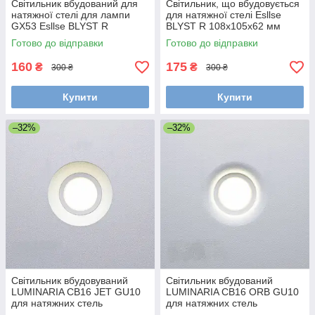
Світильник вбудований для
Світильник, що вбудовується
натяжної стелі для лампи
для натяжної стелі Esllse
GX53 Esllse BLYST R
BLYST R 108x105x62 мм
128x125x42 мм білий
білий для лампи GU10
Готово до відправки
Готово до відправки
160
175
₴
₴
300 ₴
300 ₴
Купити
Купити
–32%
–32%
Світильник вбудовуваний
Світильник вбудований
LUMINARIA СВ16 JET GU10
LUMINARIA СВ16 ORB GU10
для натяжних стель
для натяжних стель
Ø112х60мм
Ø112х60мм