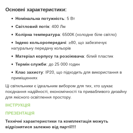
Основні характеристики:
Номінальна потужність
: 5 Вт
Світловий потік
: 400 Лм
Колірна температура
: 6500К (холодне біле світло)
Індекс кольоропередачі
: ≥80, що забезпечує
натуральну передачу кольорів
Матеріал корпусу та розсіювача
: білий пластик
Термін служби
: до 25 000 годин
Клас захисту
: IP20, що підходить для використання в
приміщеннях
Ці світильники є ідеальним вибором для тих, хто шукає
поєднання надійності, економічності та привабливого дизайну
для якісного освітлення простору.
ІНСТРУКЦІЯ
ПРЕЗЕНТАЦІЯ
Технічні характеристики та комплектація можуть
відрізнятися залежно від партії!!!