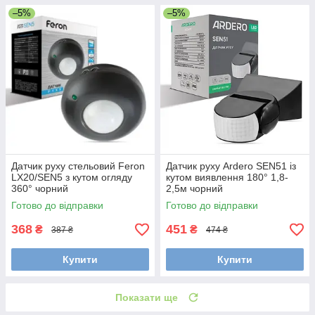
–5%
–5%
Датчик руху стельовий Feron
Датчик руху Ardero SEN51 із
LX20/SEN5 з кутом огляду
кутом виявлення 180° 1,8-
360° чорний
2,5м чорний
Готово до відправки
Готово до відправки
368
451
₴
₴
387 ₴
474 ₴
Купити
Купити
Показати ще