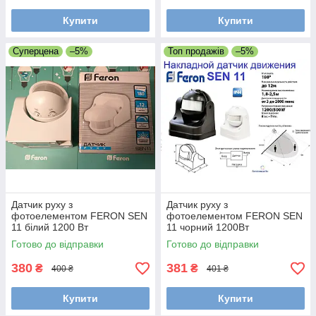
Купити
Купити
Суперцена
–5%
Топ продажів
–5%
Датчик руху з
Датчик руху з
фотоелементом FERON SEN
фотоелементом FERON SEN
11 білий 1200 Вт
11 чорний 1200Вт
Готово до відправки
Готово до відправки
380
381
₴
₴
400 ₴
401 ₴
Купити
Купити