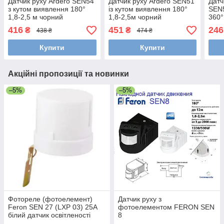
Датчик руху Ardero SEN54
Датчик руху Ardero SEN51
Датч
з кутом виявлення 180°
із кутом виявлення 180°
SEN5
1,8-2,5 м чорний
1,8-2,5м чорний
360°
416
451
246
₴
₴
438 ₴
474 ₴
Купити
Купити
Акційні пропозиції та новинки
–5%
–5%
Фотореле (фотоелемент)
Датчик руху з
Feron SEN 27 (LXP 03) 25A
фотоелементом FERON SEN
білий датчик освітленості
8