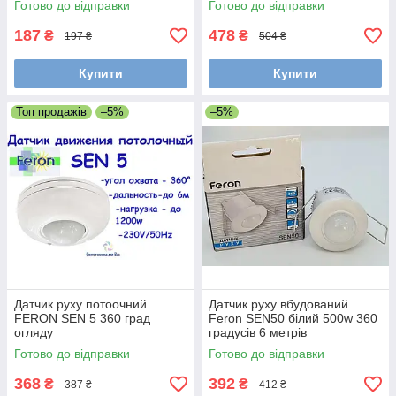
Готово до відправки
Готово до відправки
187
478
₴
₴
197 ₴
504 ₴
Купити
Купити
Топ продажів
–5%
–5%
Датчик руху потоочний
Датчик руху вбудований
FERON SEN 5 360 град
Feron SEN50 білий 500w 360
огляду
градусів 6 метрів
Готово до відправки
Готово до відправки
368
392
₴
₴
387 ₴
412 ₴