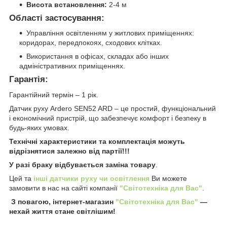
Висота встановлення:
2-4 м
Області застосування:
Управління освітленням у житлових приміщеннях:
коридорах, передпокоях, сходових клітках.
Використання в офісах, складах або інших
адміністративних приміщеннях.
Гарантія:
Гарантійний термін – 1 рік.
Датчик руху Ardero SEN52 ARD – це простий, функціональний
і економічний пристрій, що забезпечує комфорт і безпеку в
будь-яких умовах.
Технічні характеристики та комплектація можуть
відрізнятися залежно від партії!!!
У разі браку відбувається заміна товару
.
Цей та
інші датчики руху чи освітлення
Ви можете
замовити в нас на сайті компанії
"Світотехніка для Вас"
.
З повагою, інтернет-магазин
"Світотехніка для Вас"
—
нехай життя стане світлішим!