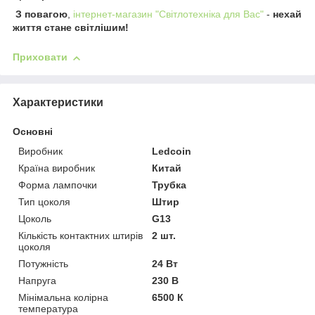
З повагою
,
інтернет-магазин "Світлотехніка для Вас"
-
нехай
життя стане світлішим!
Приховати
Характеристики
Основні
Виробник
Ledcoin
Країна виробник
Китай
Форма лампочки
Трубка
Тип цоколя
Штир
Цоколь
G13
Кількість контактних штирів
2 шт.
цоколя
Потужність
24 Вт
Напруга
230 В
Мінімальна колірна
6500 К
температура