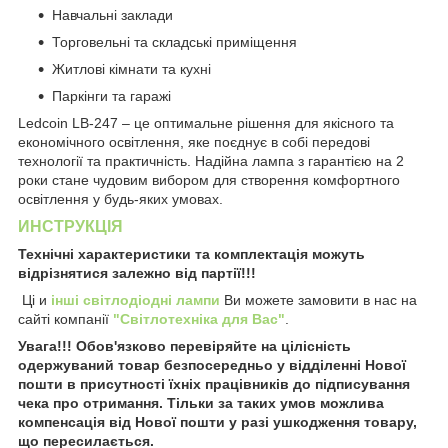
Навчальні заклади
Торговельні та складські приміщення
Житлові кімнати та кухні
Паркінги та гаражі
Ledcoin LB-247 – це оптимальне рішення для якісного та
економічного освітлення, яке поєднує в собі передові
технології та практичність. Надійна лампа з гарантією на 2
роки стане чудовим вибором для створення комфортного
освітлення у будь-яких умовах.
ИНСТРУКЦІЯ
Технічні характеристики та комплектація можуть
відрізнятися залежно від партії!!!
Ці и
інші світлодіодні лампи
Ви можете замовити в нас на
сайті компанії
"Світлотехніка для Вас"
.
Увага!!! Обов'язково перевіряйте на цілісність
одержуваний товар безпосередньо у відділенні Нової
пошти в присутності їхніх працівників до підписування
чека про отримання. Тільки за таких умов можлива
компенсація від Нової пошти у разі ушкодження товару,
що пересилається.