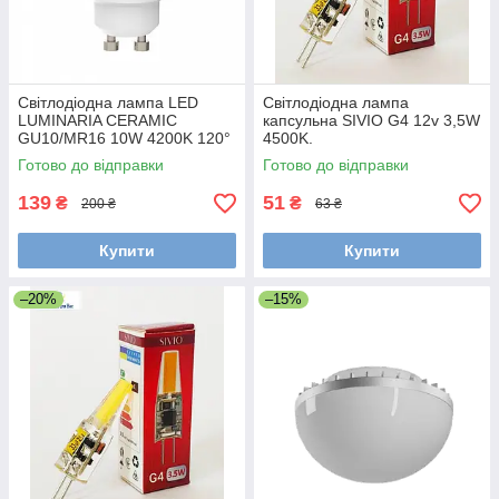
Світлодіодна лампа LED
Світлодіодна лампа
LUMINARIA CERAMIC
капсульна SIVIO G4 12v 3,5W
GU10/MR16 10W 4200K 120°
4500K.
970Лм 50х53мм
Готово до відправки
Готово до відправки
139
51
₴
₴
200 ₴
63 ₴
Купити
Купити
–20%
–15%