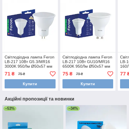
Світлодіодна лампа Feron
Світлодіодна лампа Feron
Світ
LB-217 10Вт G5.3/MR16
LB-217 10Вт GU10/MR16
LB-1
3000K 950Лм Ø50x57 мм
6500K 950Лм Ø50x57 мм
160
71
75
77
₴
₴
75 ₴
79 ₴
Купити
Купити
Акційні пропозиції та новинки
–53%
–34%