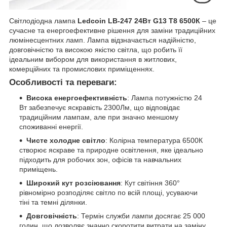
Світлодіодна лампа
Ledcoin LB-247 24Вт G13 T8 6500К
– це
сучасне та енергоефективне рішення для заміни традиційних
люмінесцентних ламп. Лампа відзначається надійністю,
довговічністю та високою якістю світла, що робить її
ідеальним вибором для використання в житлових,
комерційних та промислових приміщеннях.
Особливості та переваги:
Висока енергоефективність
: Лампа потужністю 24
Вт забезпечує яскравість 2300Лм, що відповідає
традиційним лампам, але при значно меншому
споживанні енергії.
Чисте холодне світло
: Колірна температура 6500К
створює яскраве та природне освітлення, яке ідеально
підходить для робочих зон, офісів та навчальних
приміщень.
Широкий кут розсіювання
: Кут світіння 360°
рівномірно розподіляє світло по всій площі, усуваючи
тіні та темні ділянки.
Довговічність
: Термін служби лампи досягає 25 000
годин, що дозволяє значно скоротити витрати на заміну