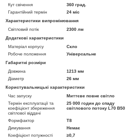
Кут свічення
360 град.
Гарантійний термін
24 міс
Характеристики випромінювання
Світловий потік
2300 лм
Додаткові характеристики
Матеріал корпусу
Скло
Робоче положення
Універсальне
Габаритні розміри
Довжина
1213 мм
Діаметр
26 мм
Користувальницькі характеристики
Час запуску
Миттєве повне світло
Термін експлуатації та
25 000 годин до спаду
коефіцієнт збереження
світлового потоку L70 B50
світлової віддачі
Формфактор
T8
Димування
Немає
Коефіцієнт потужності
≥0,7