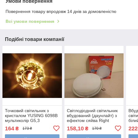
Умови повернення
Повернення товару впродовж 14 днів за домовленістю
Всі умови повернення
Подібні товари компанії
Точковий світильник з
Світлодіодний світильник
Вбуд
кристалом YUSING 6098B
вбудований (даунлайт) з
світ
мультиколір G5,3
ефектом сяйва Right
біли
Hausen Sky 12W хром
164
158,10
222
₴
₴
173 ₴
170 ₴
4000 К