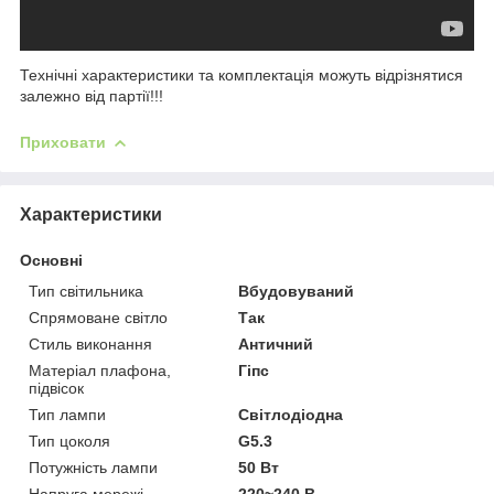
Технічні характеристики та комплектація можуть відрізнятися
залежно від партії!!!
Приховати
Характеристики
Основні
Тип світильника
Вбудовуваний
Спрямоване світло
Так
Стиль виконання
Античний
Матеріал плафона,
Гіпс
підвісок
Тип лампи
Світлодіодна
Тип цоколя
G5.3
Потужність лампи
50 Вт
Напруга мережі
220~240 В