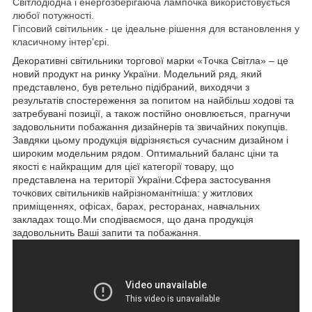
Світлодіодна і енергозберігаюча лампочка використовується
любої потужності.
Гіпсовий світильник - це ідеальне рішення для встановлення у
класичному інтер'єрі.
Декоративні світильники торгової марки «Точка Світла» – це
новий продукт на ринку України. Модельний ряд, який
представлено, був ретельно підібраний, виходячи з
результатів спостереження за попитом на найбільш ходові та
затребувані позиції, а також постійно оновлюється, прагнучи
задовольнити побажання дизайнерів та звичайних покупців.
Завдяки цьому продукція відрізняється сучасним дизайном і
широким модельним рядом. Оптимальний баланс ціни та
якості є найкращим для цієї категорії товару, що
представлена на території України.Сфера застосування
точкових світильників найрізноманітніша: у житлових
приміщеннях, офісах, барах, ресторанах, навчальних
закладах тощо.Ми сподіваємося, що дана продукція
задовольнить Ваші запити та побажання.