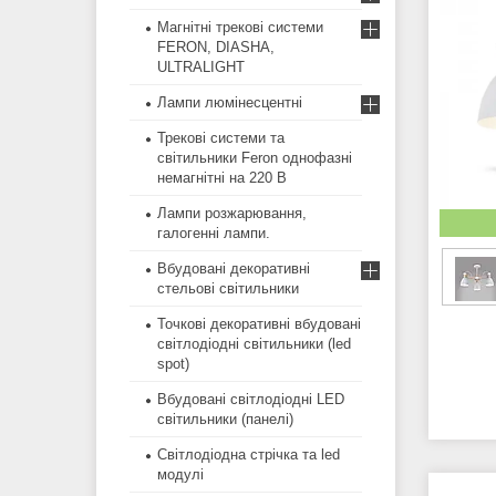
Магнітні трекові системи
FERON, DIASHA,
ULTRALIGHT
Лампи люмінесцентні
Трекові системи та
світильники Feron однофазні
немагнітні на 220 В
Лампи розжарювання,
галогенні лампи.
Вбудовані декоративні
стельові світильники
Точкові декоративні вбудовані
світлодіодні світильники (led
spot)
Вбудовані світлодіодні LED
світильники (панелі)
Світлодіодна стрічка та led
модулі