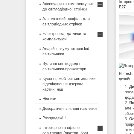
Інтерне
Аксесуари та комплектуючі
Е27
.
до світлодіодної стрічки
Алюмінієвий профіль для
світлодіодних стрічок
Електроніка, датчики та
комплектуючі
Аварійні акумуляторні led-
світильники
Вуличні світлодіодні
світильники-прожектори
Hi-Tech
Кухонні, меблеві світильники,
дизайн.
підсвічування дзеркал,
Ди
картин, ніш
поєд
дода
Нічники
Як
але 
Декоративні вінілові наклейки
збер
Розпродаж!!!
Ос
прир
Інтер'єрне та офісне
атмо
освітлення (люстри, бра)