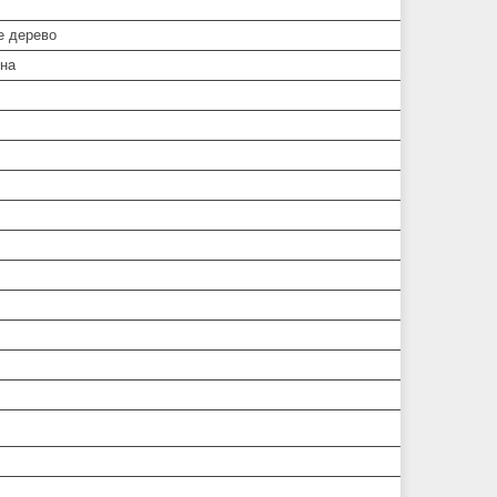
е дерево
дна