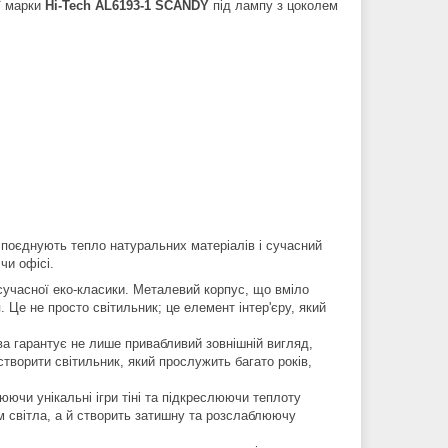
ї марки
Hi-Tech AL6193-1 SCANDY
під лампу з цоколем
 поєднують тепло натуральних матеріалів і сучасний
чи офісі.
сучасної еко-класики. Металевий корпус, що вміло
Це не просто світильник; це елемент інтер'єру, який
ва гарантує не лише привабливий зовнішній вигляд,
творити світильник, який прослужить багато років,
ючи унікальні ігри тіні та підкреслюючи теплоту
 світла, а й створить затишну та розслаблюючу