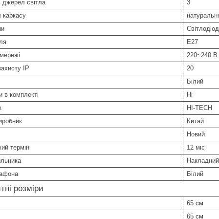
ь джерел світла
3
 каркасу
натуральн
пи
Світлодіо
ля
E27
 мережі
220~240 В
захисту IP
20
Білий
 в комплекті
Ні
к
HI-TECH
иробник
Китай
Новий
ний термін
12 міс
ильника
Накладний
лафона
Білий
тні розміри
65 см
65 см