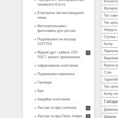
Кількіст
понижуючі Елста
Матеріал
Електричні пастки-знищувачі
Тип лам
комах
Тип цоко
Фитосветильники і
Напруга
фитолампы для рослин
Ступінь 
Подовжувачі на котушці
Колір
SVITTEX
Лампочки
Мідний дріт і кабель СКЗ
ГОСТ, різного призначення.
Виробни
Країна в
Інфрачервоне освітлення
Стан
Подовжувач-переноска
Гарантій
Гірлянди
Тип світ
Бра
Колір п
Аварійне освітлення
Габари
Люстри та бра Luminaria
Довжина
Люстри та бра Feron, Ardero,
Ширина