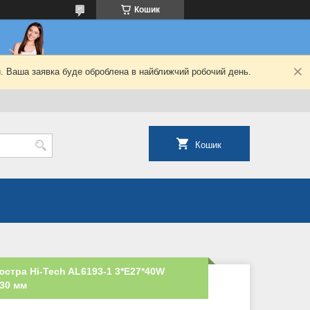
Кошик
й. Ваша заявка буде оброблена в найближчий робочий день.
Кошик
стра Hi-Tech AL6193-1 3*E27*40W
30 мм