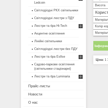
Ledcoin
Висота
Світлодіодні РКХ світильники
Корист
Світлодіодні люстри з ПДУ
Матеріал
Люстри та бра Hi-Tech
Колір ко
Матеріал
Акцентне освітлення
Лінійні світильники
Інформа
Світлодіодні люстри без ПДУ
Люстри та бра Esllse
Ціна:
1 
Садово-паркове освітлення
(світильники стаціонарні)
Люстри та бра Luminaria
Прайс-листы
Новости
О нас