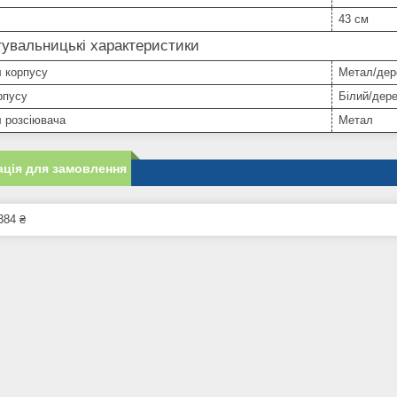
43 см
увальницькі характеристики
 корпусу
Метал/дер
рпусу
Білий/дер
 розсіювача
Метал
ція для замовлення
384 ₴