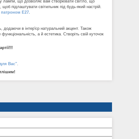
у лампи, що дозволяє вам створювати світло, що
 щоб підлаштувати світильник під будь-який настрій.
 патроном Е27.
 додаючи в інтер'єр натуральний акцент. Також
функціональність, а й естетика. Створіть свій куточок
ртії!!!
 для Вас"
.
ітлішим!