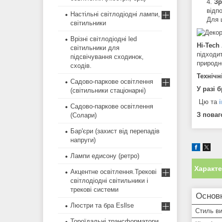
Зр
відп
Настільні світлодіодні лампи,
Для 
світильники
Врізні світлодіодні led
Hi-Tech
світильники для
підходит
підсвічування сходинок,
природн
сходів.
Технічн
Садово-паркове освітлення
У разі 
(світильники стаціонарні)
Цю та
Садово-паркове освітлення
З поваг
(Солари)
Бар'єри (захист від перепадів
напруги)
Лампи едисону (ретро)
Характ
Акцентне освітлення.Трекові
світлодіодні світильники і
трекові системи
Основн
Люстри та бра Esllse
Стиль в
Тороїдальні трансформатори