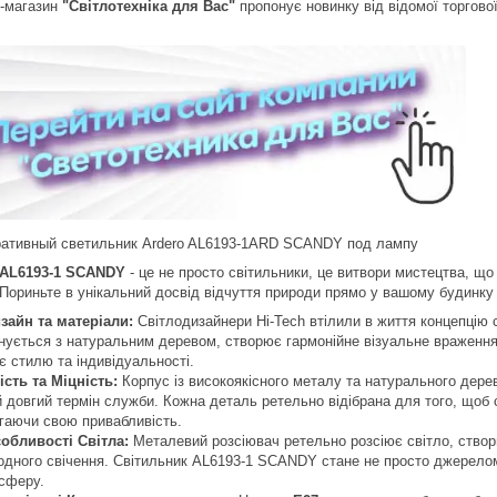
т-магазин
"Світлотехніка для Вас"
пропонує новинку від відомої торгово
 AL6193-1 SCANDY
- це не просто світильники, це витвори мистецтва, що
 Пориньте в унікальний досвід відчуття природи прямо у вашому будинку 
зайн та матеріали:
Світлодизайнери Hi-Tech втілили в життя концепцію 
нується з натуральним деревом, створює гармонійне візуальне враження. 
є стилю та індивідуальності.
ість та Міцність:
Корпус із високоякісного металу та натурального дере
й довгий термін служби. Кожна деталь ретельно відібрана для того, щоб с
ігаючи свою привабливість.
обливості Світла:
Металевий розсіювач ретельно розсіює світло, створю
одного свічення. Світильник AL6193-1 SCANDY стане не просто джерелом
сферу.