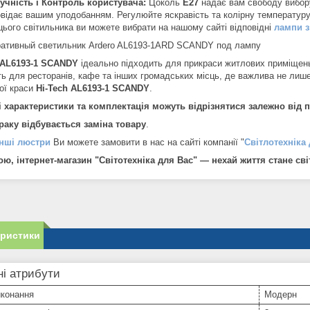
учність і Контроль користувача:
Цоколь
Е27
надає вам свободу вибор
овідає вашим уподобанням. Регулюйте яскравість та колірну температуру,
цього світильника ви можете вибрати на нашому сайті відповідні
лампи з
 AL6193-1 SCANDY
ідеально підходить для прикраси житлових приміщень,
ь для ресторанів, кафе та інших громадських місць, де важлива не лише 
ої краси
Hi-Tech AL6193-1 SCANDY
.
і характеристики та комплектація можуть відрізнятися залежно від па
браку відбувається заміна товару
.
інші люстри
Ви можете замовити в нас на сайті компанії "
Світлотехніка
ою, інтернет-магазин "Світотехніка для Вас" — нехай життя стане св
еристики
і атрибути
иконання
Модерн