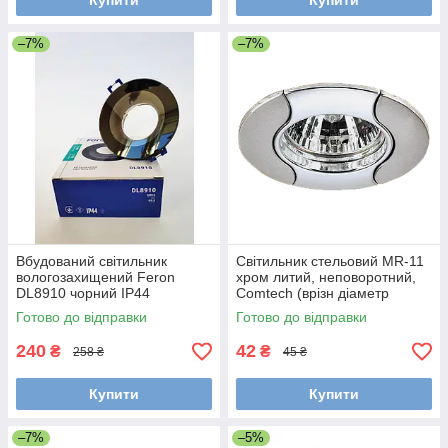
Купити
Купити
–7%
–7%
Вбудований світильник
Світильник стельовий MR-11
вологозахищений Feron
хром литий, неповоротний,
DL8910 чорний IP44
Comtech (врізн діаметр
45мм)
Готово до відправки
Готово до відправки
240
42
₴
₴
258 ₴
45 ₴
Купити
Купити
–7%
–5%