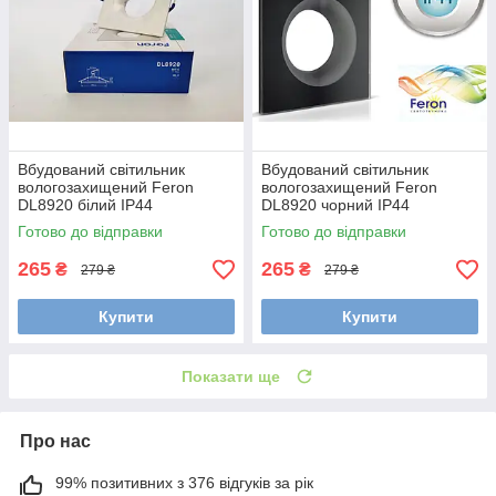
Вбудований світильник
Вбудований світильник
вологозахищений Feron
вологозахищений Feron
DL8920 білий IP44
DL8920 чорний IP44
Готово до відправки
Готово до відправки
265
265
₴
₴
279 ₴
279 ₴
Купити
Купити
Показати ще
Про нас
99% позитивних з 376 відгуків за рік