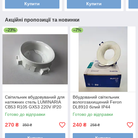
Купити
Купити
Акційні пропозиції та новинки
–23%
–7%
Світильник вбудовуваний для
Вбудований світильник
натяжних стель LUMINARIA
вологозахищений Feron
СВ53 R105 GX53 220V IP20
DL8910 білий IP44
105x35мм
Готово до відправки
Готово до відправки
270
240
₴
₴
350 ₴
258 ₴