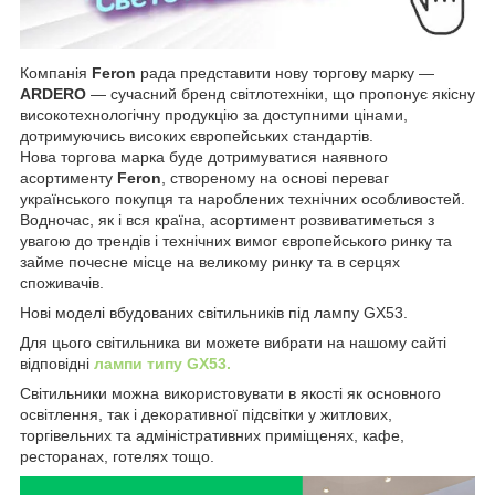
Компанія
Feron
рада представити нову торгову марку —
ARDERO
— сучасний бренд світлотехніки, що пропонує якісну
високотехнологічну продукцію за доступними цінами,
дотримуючись високих європейських стандартів.
Нова торгова марка буде дотримуватися наявного
асортименту
Feron
, створеному на основі переваг
українського покупця та нароблених технічних особливостей.
Водночас, як і вся країна, асортимент розвиватиметься з
увагою до трендів і технічних вимог європейського ринку та
займе почесне місце на великому ринку та в серцях
споживачів.
Нові моделі вбудованих світильників під лампу GX53.
Для цього світильника ви можете вибрати на нашому сайті
відповідні
лампи типу GX53.
Світильники можна використовувати в якості як основного
освітлення, так і декоративної підсвітки у житлових,
торгівельних та адміністративних приміщенях, кафе,
ресторанах, готелях тощо.