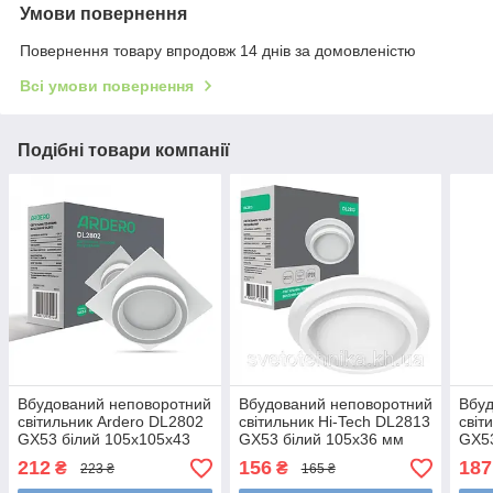
Умови повернення
Повернення товару впродовж 14 днів за домовленістю
Всі умови повернення
Подібні товари компанії
Вбудований неповоротний
Вбудований неповоротний
Вбуд
світильник Ardero DL2802
світильник Hi-Tech DL2813
світ
GX53 білий 105х105x43
GX53 білий 105x36 мм
GX53
мм
мм
212
156
187
₴
₴
223 ₴
165 ₴