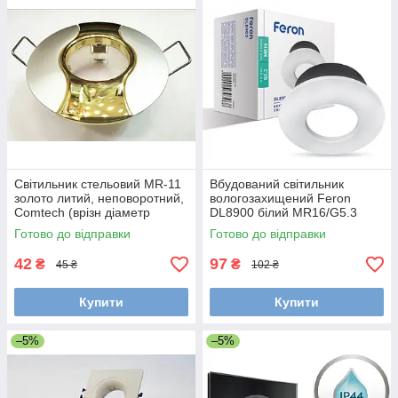
Світильник стельовий MR-11
Вбудований світильник
золото литий, неповоротний,
вологозахищений Feron
Comtech (врізн діаметр
DL8900 білий MR16/G5.3
45мм)
кола, IP44
Готово до відправки
Готово до відправки
42
97
₴
₴
45 ₴
102 ₴
Купити
Купити
–5%
–5%