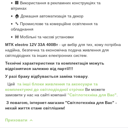
🏢 Використання в рекламних конструкціях та
вітринах
🏠 Домашня автоматизація та декор
🔧 Промислове та комерційне освітлення та
обладнання
🚧 Мобільні та часові установки
МТК electro 12V 33А 400Вт
- це вибір для тих, кому потрібна
надійна, безпечна та економічна подача живлення для
світлодіодних та інших електронних систем.
Технічні характеристики та комплектація можуть
відрізнятися залежно від партії!!!
У разі браку відбувається заміна товару
.
Цей
та інші блоки живлення та аксесуари та
комплектуючі до світлодіодної стрічки
Ви можете
замовити у нас на сайті компанії
"Світлотехніка для Вас"
.
З повагою, інтернет-магазин "Світлотехніка для Вас" -
нехай життя стане світлішим!
Приховати