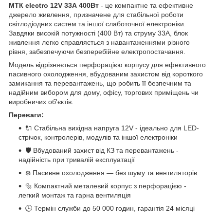
МТК electro 12V 33А 400Вт
- це компактне та ефективне
джерело живлення, призначене для стабільної роботи
світлодіодних систем та іншої слаботочної електроніки.
Завдяки високій потужності (400 Вт) та струму 33А, блок
живлення легко справляється з навантаженнями різного
рівня, забезпечуючи безперебійне електропостачання.
Модель відрізняється перфорацією корпусу для ефективного
пасивного охолодження, вбудованим захистом від короткого
замикання та перевантажень, що робить її безпечним та
надійним вибором для дому, офісу, торгових приміщень чи
виробничих об'єктів.
Переваги:
🔌 Стабільна вихідна напруга 12V - ідеально для LED-
стрічок, контролерів, модулів та іншої електроніки
🛡 Вбудований захист від КЗ та перевантажень -
надійність при тривалій експлуатації
❄️ Пасивне охолодження — без шуму та вентиляторів
🔩 Компактний металевий корпус з перфорацією -
легкий монтаж та гарна вентиляція
🕒 Термін служби до 50 000 годин, гарантія 24 місяці