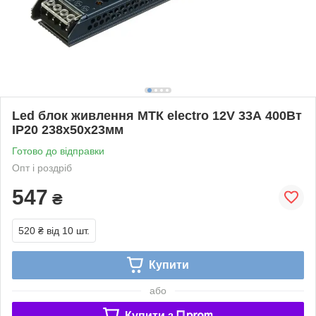
Led блок живлення МТК electro 12V 33А 400Вт
IP20 238х50х23мм
Готово до відправки
Опт і роздріб
547
₴
520 ₴
від 10 шт.
Купити
або
Купити з