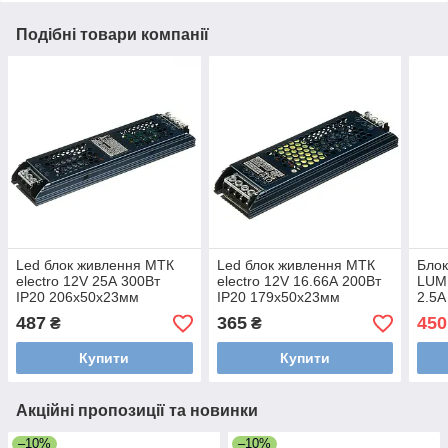
Подібні товари компанії
Led блок живлення МТК
Led блок живлення МТК
Блок
electro 12V 25А 300Вт
electro 12V 16.66А 200Вт
LUM
IP20 206х50х23мм
IP20 179х50х23мм
2.5А
487
365
450
₴
₴
Купити
Купити
Акційні пропозиції та новинки
–10%
–10%