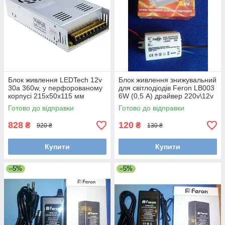
Блок живлення LEDTech 12v
Блок живлення знижувальний
30a 360w, у перфорованому
для світлодіодів Feron LB003
корпусі 215х50х115 мм
6W (0,5 А) драйвер 220v\12v
IP20
Готово до відправки
Готово до відправки
828
120
₴
₴
920 ₴
130 ₴
Купити
Купити
–5%
–5%