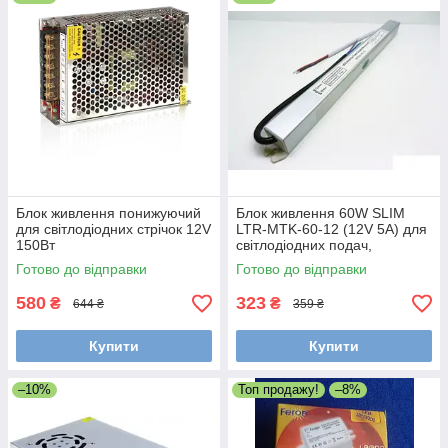
Блок живлення понижуючий
Блок живлення 60W SLIM
для світлодіодних стрічок 12V
LTR-MTK-60-12 (12V 5A) для
150Вт
світлодіодних подач,
додатків, лінійок
Готово до відправки
Готово до відправки
580
323
₴
₴
644 ₴
359 ₴
Купити
Купити
–10%
Топ продажу!
–8%