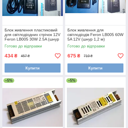
Блок живлення пластиковий
Блок живлення для
для світлодіодних стрічок 12V
світлодіодів Feron LB005 60W
Feron LB005 30W 2.5A (шнур
5A 12V (шнур 1,2 м)
1,2м)
Готово до відправки
Готово до відправки
434
675
₴
₴
457 ₴
710 ₴
Купити
Купити
–5%
–5%