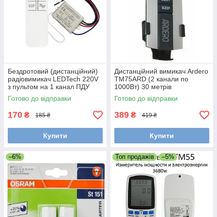
Бездротовий (дистанційний)
Дистанційний вимикач Ardero
радіовимикач LEDTech 220V
TM75ARD (2 канали по
з пультом на 1 канал ПДУ
1000Вт) 30 метрів
Готово до відправки
Готово до відправки
170
389
₴
₴
185 ₴
419 ₴
Купити
Купити
–6%
Топ продажів
–5%