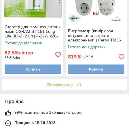
Стартер для люмінесцентних
Енергометр (вимірювач
ламп OSRAM ST 151 Long
потужності та витрати
Life BLI-2 (2 шт.) 4-22W 220-
електроенергії) Feron TM55
240V
Готово до відправки
3680W 230V
Готово до відправки
62
₴/блістер
819
₴
863 ₴
66 ₴/блістер
Купити
Купити
Показати ще
Про нас
99% позитивних з 376 відгуків за рік
Працює з 15.10.2013