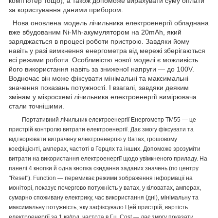
комп'ютер тощо), а також допоможе вирахувати суму оплати
за користування даними прибором.
Нова оновлена модель лічильника електроенергії обладнана
вже вбудованим Ni-Mh-акумулятором на 20mAh, який
заряджається в процесі роботи пристрою. Завдяки йому
навіть у разі вимкнення енергометра від мережі зберігаються
всі режими роботи. Особливістю нової моделі є можливість
його використання навіть за зниженої напруги — до 100V.
Водночас він може фіксувати мінімальні та максимальні
значення показань потужності. І взагалі, завдяки деяким
змінам у мікросхемі лічильника електроенергії вимірювача
стали точнішими.
Портативний лічильник електроенергії Енергометр TM55 — це
пристрій контролю витрати електроенергії. Дає змогу фіксувати та
відтворювати витрачену електроенергію у Ватах, грошовому
коефіцієнті, амперах, частоті в Герцях та інших. Допоможе зрозуміти
витрати на використання електроенергії щодо увімкненого приладу. На
панелі 4 кнопки й одна кнопка скидання заданих значень (по центру
"Reset"). Function — перемикає режими зображення інформації на
моніторі, показує почергово потужність у ватах, у кіловатах, амперах,
сумарно споживану електрику, час використання (дні), мінімальну та
максимальну потужність, яку зафіксувало Цей пристрій, вартість
електроенергії за 1 кв/год, частота в Гц. Cost — дає змогу показати