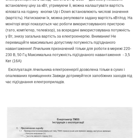
встановлену ціну за кВт, утримуючи її, можна налаштувати вартість
кіловата на годину. кнопки Up і Down встановлюють числові значення
(вартість). Натискаючи їх, можна регулювати задану вартість кВт/год. На
моніторі вгорі показується час роботи використовуваного пристрою
(тато, комп'ютер, телевізор), за всередині використовувана потужність
у Вт, знизу загальна вартість за електроенергію. Внимание! Не
перевищуйте максимально допустиму потужність під'єднаного
навантаження! Лічильник призначений тільки для роботи в мережі 220-
230 В, 50 Гц Максимальна потужність під'єднаного навантаження - 3,5
Квт (16А)
Експлуатація лічильника електроенергії дозволена тільки в сухих і
опалюваних приміщеннях Завжди дотримуйтеся запобіжних заходів під
час під'єднання електроприладів.