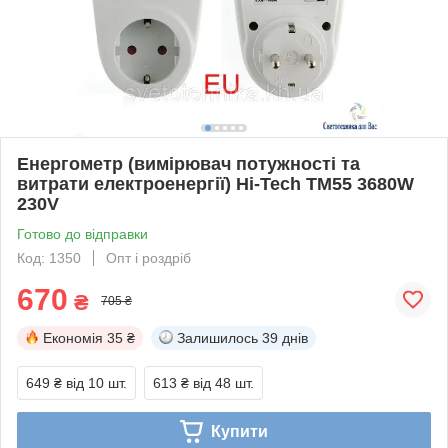
Енергометр (вимірювач потужності та
витрати електроенергії) Hi-Tech TM55 3680W
230V
Готово до відправки
Код: 1350
Опт і роздріб
670
₴
705 ₴
Економія
35 ₴
Залишилось
39 днів
649 ₴
від 10 шт.
613 ₴
від 48 шт.
Купити