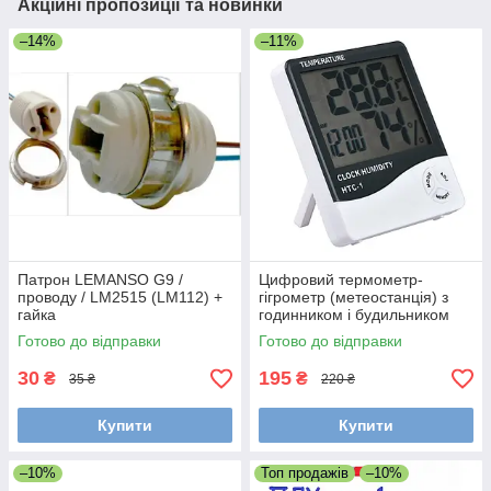
Акційні пропозиції та новинки
–14%
–11%
Патрон LEMANSO G9 /
Цифровий термометр-
проводу / LM2515 (LM112) +
гігрометр (метеостанція) з
гайка
годинником і будильником
високоточний HTC-1 білий
Готово до відправки
Готово до відправки
30
195
₴
₴
35 ₴
220 ₴
Купити
Купити
–10%
Топ продажів
–10%