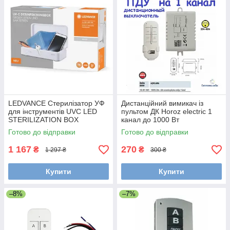
LEDVANCE Стерилізатор УФ
Дистанційний вимикач із
для інструментів UVC LED
пультом ДК Horoz electric 1
STERILIZATION BOX
канал до 1000 Вт
Готово до відправки
Готово до відправки
1 167
270
₴
₴
1 297 ₴
300 ₴
Купити
Купити
–8%
–7%