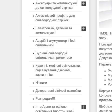
Аксесуари та комплектуючі
до світлодіодної стрічки
Алюмінієвий профіль для
світлодіодних стрічок
Електроніка, датчики та
комплектуючі
TM31 Hi
часу.
Аварійні акумуляторні led-
Пристрі
світильники
побутови
Вуличні світлодіодні
дозволяє
світильники-прожектори
Допускає
Параме
Кухонні, меблеві світильники,
підсвічування дзеркал,
Ро
картин, ніш
Ма
Ма
Нічники
Ро
Декоративні вінілові наклейки
Корпус в
Ця розе
Розпродаж!!!
програм
Інтер'єрне та офісне
Щоб захи
освітлення (люстри, бра)
до гнізда