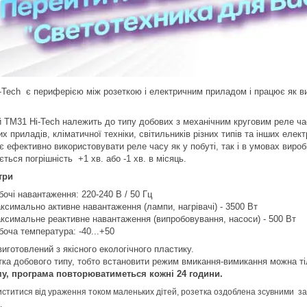
-Tech є периферією між розеткою і електричним приладом і працює як в
й TM31 Hi-Tech належить до типу добових з механічним круговим реле ч
х приладів, кліматичної техніки, світильників різних типів та інших еле
 ефективно використовувати реле часу як у побуті, так і в умовах виробн
ться погрішність +1 хв. або -1 хв. в місяць.
три
бочі навантаження: 220-240 В / 50 Гц
ксимально активне навантаження (лампи, нагрівачі) - 3500 Вт
ксимальне реактивне навантаження (випробовування, насоси) - 500 Вт
боча температура: -40...+50
иготовлений з якісного екологічного пластику.
тка добового типу, тобто встановити режим вмикання-вимикання можна ті
у, програма повторюватиметься кожні 24 години.
ститися від ураження током маленьких дітей, розетка оздоблена зсувними за
.