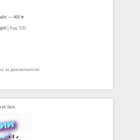
айті — 400 ₴
дріб
Код:
533
нів
за домовленістю
 Hi-Tech.