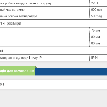
на робоча напруга змінного струму
220 В
ний час затримки
900 сек
льна робоча температура
50 град.
тні розміри
75 мм
80 мм
80 мм
ні
бладнання від води і пилу IP
IP44
ція для замовлення
0 ₴