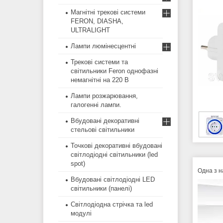
Магнітні трекові системи
FERON, DIASHA,
ULTRALIGHT
Лампи люмінесцентні
Трекові системи та
світильники Feron однофазні
немагнітні на 220 В
Лампи розжарювання,
галогенні лампи.
Вбудовані декоративні
стельові світильники
Точкові декоративні вбудовані
світлодіодні світильники (led
spot)
Одна з н
Вбудовані світлодіодні LED
світильники (панелі)
Світлодіодна стрічка та led
модулі