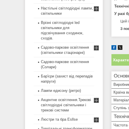
Технічн
Настільні світлодіодні лампи,
світильники
У разі 
Цей 
Врізні світлодіодні led
світильники для
З пов
підсвічування сходинок,
сходів.
Садово-паркове освітлення
(світильники стаціонарні)
Характ
Садово-паркове освітлення
(Солари)
Основ
Бар'єри (захист від перепадів
напруги)
Виробни
Лампи едисону (ретро)
Країна в
Акцентне освітлення.Трекові
Матеріал
світлодіодні світильники і
Ступінь 
трекові системи
Техніч
Люстри та бра Esllse
Частота
Тороїдальні трансформатори