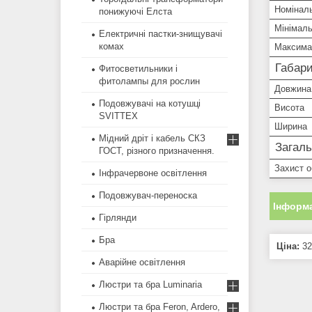
Номіналь
понижуючі Елста
Мінімаль
Електричні пастки-знищувачі
комах
Максима
Габари
Фитосветильники і
фитолампы для рослин
Довжина
Подовжувачі на котушці
Висота
SVITTEX
Ширина
Мідний дріт і кабель СКЗ
Загаль
ГОСТ, різного призначення.
Захист о
Інфрачервоне освітлення
Подовжувач-переноска
Інформа
Гірлянди
Бра
Ціна:
32
Аварійне освітлення
Люстри та бра Luminaria
Люстри та бра Feron, Ardero,