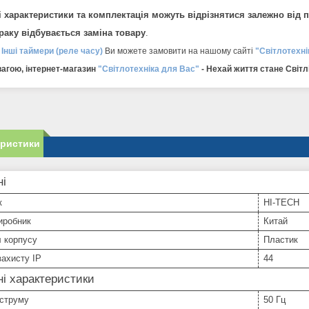
і характеристики та комплектація можуть відрізнятися залежно від па
браку відбувається заміна товару
.
і
Інші таймери (реле часу)
Ви можете замовити на нашому сайті
"Світлотехні
агою, інтернет-магазин
"Світлотехніка для Вас"
- Нехай життя стане Світл
еристики
ні
к
HI-TECH
иробник
Китай
 корпусу
Пластик
захисту IP
44
ні характеристики
 струму
50 Гц