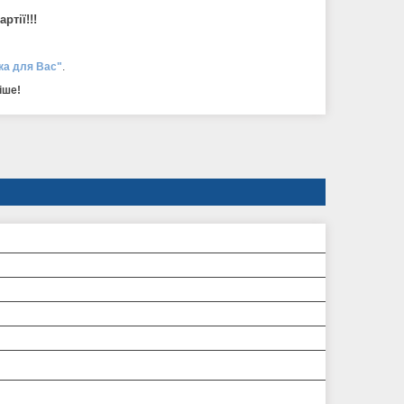
ртії!!!
ка для Вас"
.
іше!