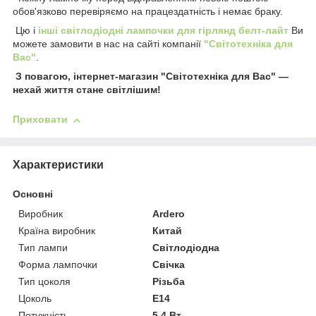
обов'язково перевіряємо на працездатність і немає браку.
Цю і
інші світлодіодні лампочки для гірлянд белт-лайт
Ви
можете замовити в нас на сайті компанії
"Світотехніка для
Вас"
.
З повагою, інтернет-магазин "Світотехніка для Вас" —
нехай життя стане світлішим!
Приховати
Характеристики
Основні
Виробник
Ardero
Країна виробник
Китай
Тип лампи
Світлодіодна
Форма лампочки
Свічка
Тип цоколя
Різьба
Цоколь
E14
Потужність
5.4 Вт