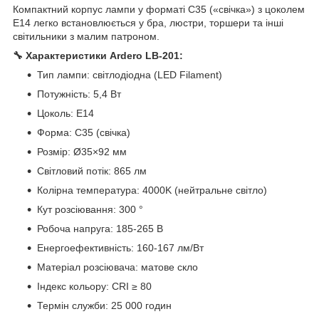
Компактний корпус лампи у форматі C35 («свічка») з цоколем
E14 легко встановлюється у бра, люстри, торшери та інші
світильники з малим патроном.
🔧 Характеристики Ardero LB-201:
Тип лампи: світлодіодна (LED Filament)
Потужність: 5,4 Вт
Цоколь: E14
Форма: C35 (свічка)
Розмір: Ø35×92 мм
Світловий потік: 865 лм
Колірна температура: 4000K (нейтральне світло)
Кут розсіювання: 300 °
Робоча напруга: 185-265 В
Енергоефективність: 160-167 лм/Вт
Матеріал розсіювача: матове скло
Індекс кольору: CRI ≥ 80
Термін служби: 25 000 годин