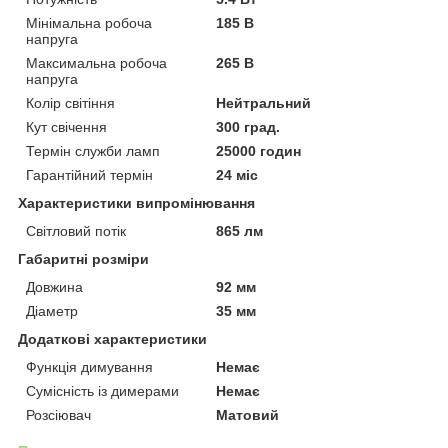
Мінімальна робоча
185 В
напруга
Максимальна робоча
265 В
напруга
Колір світіння
Нейтральний
Кут свічення
300 град.
Термін служби ламп
25000 годин
Гарантійний термін
24 міс
Характеристики випромінювання
Світловий потік
865 лм
Габаритні розміри
Довжина
92 мм
Діаметр
35 мм
Додаткові характеристики
Функція димування
Немає
Сумісність із димерами
Немає
Розсіювач
Матовий