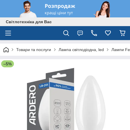
Світлотехніка для Вас
Товари та послуги
Лампа світлодіодна, led
Лампи Fe
–5%