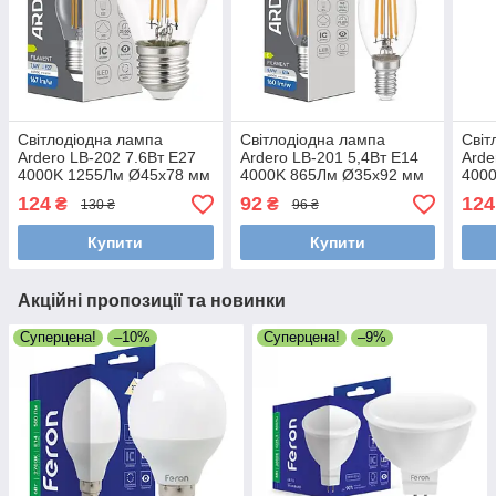
Світлодіодна лампа
Світлодіодна лампа
Світ
Ardero LB-202 7.6Вт E27
Ardero LB-201 5,4Вт E14
Arde
4000K 1255Лм Ø45x78 мм
4000K 865Лм Ø35x92 мм
400
124
92
124
₴
₴
130 ₴
96 ₴
Купити
Купити
Акційні пропозиції та новинки
Суперцена!
–10%
Суперцена!
–9%