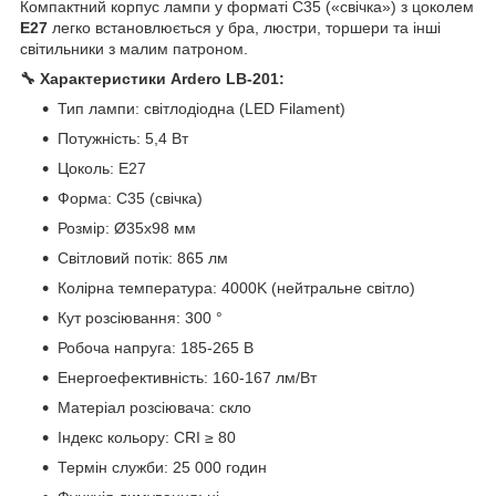
Компактний корпус лампи у форматі C35 («свічка») з цоколем
E27
легко встановлюється у бра, люстри, торшери та інші
світильники з малим патроном.
🔧 Характеристики Ardero LB-201:
Тип лампи: світлодіодна (LED Filament)
Потужність: 5,4 Вт
Цоколь: E27
Форма: C35 (свічка)
Розмір: Ø35x98 мм
Світловий потік: 865 лм
Колірна температура: 4000K (нейтральне світло)
Кут розсіювання: 300 °
Робоча напруга: 185-265 В
Енергоефективність: 160-167 лм/Вт
Матеріал розсіювача: скло
Індекс кольору: CRI ≥ 80
Термін служби: 25 000 годин