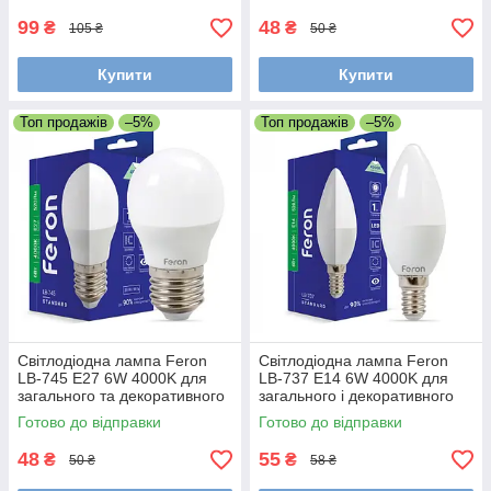
99
48
₴
₴
105 ₴
50 ₴
Купити
Купити
Топ продажів
–5%
Топ продажів
–5%
Світлодіодна лампа Feron
Світлодіодна лампа Feron
LB-745 E27 6W 4000K для
LB-737 E14 6W 4000K для
загального та декоративного
загального і декоративного
освітлення
освітлення
Готово до відправки
Готово до відправки
48
55
₴
₴
50 ₴
58 ₴