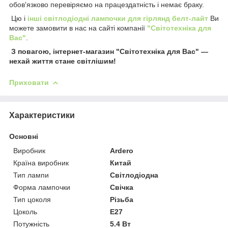
обов'язково перевіряємо на працездатність і немає браку.
Цю і
інші світлодіодні лампочки для гірлянд белт-лайт
Ви
можете замовити в нас на сайті компанії
"Світотехніка для
Вас"
.
З повагою, інтернет-магазин "Світотехніка для Вас" —
нехай життя стане світлішим!
Приховати
Характеристики
Основні
Виробник
Ardero
Країна виробник
Китай
Тип лампи
Світлодіодна
Форма лампочки
Свічка
Тип цоколя
Різьба
Цоколь
E27
Потужність
5.4 Вт