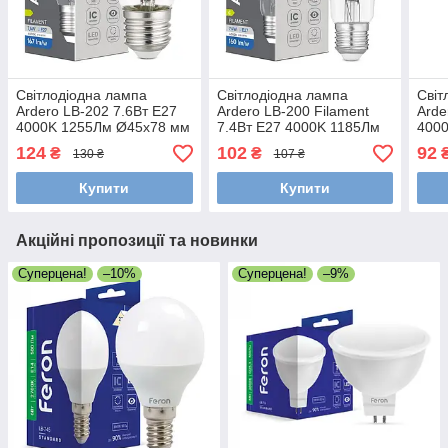
Світлодіодна лампа
Світлодіодна лампа
Світ
Ardero LB-202 7.6Вт E27
Ardero LB-200 Filament
Arde
4000K 1255Лм Ø45x78 мм
7.4Вт E27 4000K 1185Лм
400
Ø60x105 мм
124
102
92
₴
₴
130 ₴
107 ₴
Купити
Купити
Акційні пропозиції та новинки
Суперцена!
–10%
Суперцена!
–9%