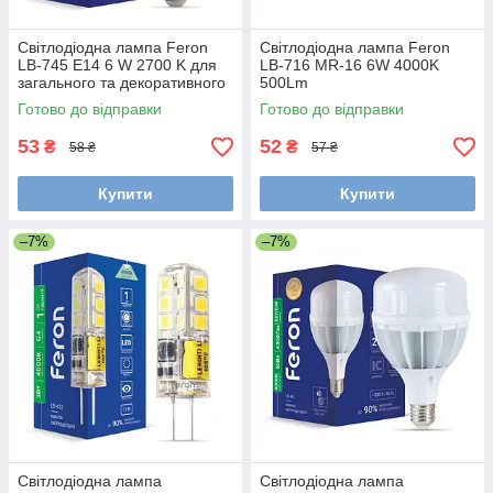
Світлодіодна лампа Feron
Світлодіодна лампа Feron
LB-745 E14 6 W 2700 K для
LB-716 MR-16 6W 4000K
загального та декоративного
500Lm
освітлення
Готово до відправки
Готово до відправки
53
52
₴
₴
58 ₴
57 ₴
Купити
Купити
–7%
–7%
Світлодіодна лампа
Світлодіодна лампа