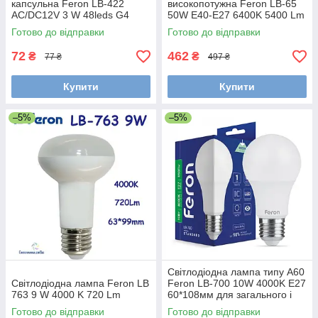
капсульна Feron LB-422
високопотужна Feron LB-65
AC/DC12V 3 W 48leds G4
50W E40-E27 6400K 5400 Lm
2700 K 240 lm 12*37мм
для загального освітлення
Готово до відправки
Готово до відправки
138* 236мм
72
462
₴
₴
77 ₴
497 ₴
Купити
Купити
–5%
–5%
Світлодіодна лампа типу А60
Світлодіодна лампа Feron LB
Feron LB-700 10W 4000K Е27
763 9 W 4000 K 720 Lm
60*108мм для загального і
декоративного освітлення
Готово до відправки
Готово до відправки