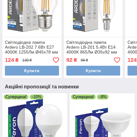
Світлодіодна лампа
Світлодіодна лампа
Світ
Ardero LB-202 7.6Вт E27
Ardero LB-201 5,4Вт E14
Arde
4000K 1255Лм Ø45x78 мм
4000K 865Лм Ø35x92 мм
400
124
92
124
₴
₴
130 ₴
96 ₴
Купити
Купити
Акційні пропозиції та новинки
Суперцена!
–10%
Суперцена!
–9%