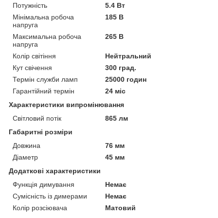
Потужність
5.4 Вт
Мінімальна робоча
185 В
напруга
Максимальна робоча
265 В
напруга
Колір світіння
Нейтральний
Кут свічення
300 град.
Термін служби ламп
25000 годин
Гарантійний термін
24 міс
Характеристики випромінювання
Світловий потік
865 лм
Габаритні розміри
Довжина
76 мм
Діаметр
45 мм
Додаткові характеристики
Функція димування
Немає
Сумісність із димерами
Немає
Колір розсіювача
Матовий