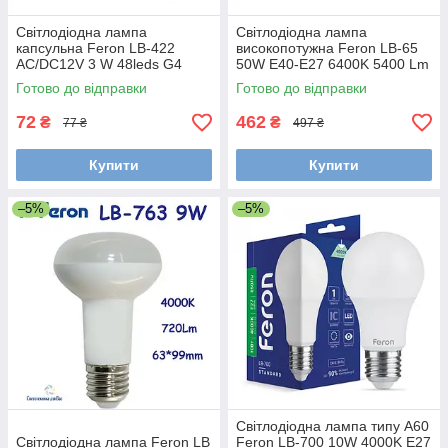
Світлодіодна лампа
Світлодіодна лампа
капсульна Feron LB-422
високопотужна Feron LB-65
AC/DC12V 3 W 48leds G4
50W E40-E27 6400K 5400 Lm
2700 K 240 lm 12*37мм
для загального освітлення
Готово до відправки
Готово до відправки
138* 236мм
72
462
₴
₴
77 ₴
497 ₴
Купити
Купити
–5%
–5%
Світлодіодна лампа типу А60
Світлодіодна лампа Feron LB
Feron LB-700 10W 4000K Е27