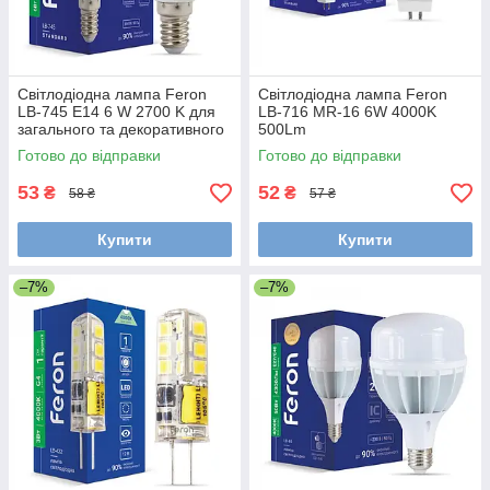
Світлодіодна лампа Feron
Світлодіодна лампа Feron
LB-745 E14 6 W 2700 K для
LB-716 MR-16 6W 4000K
загального та декоративного
500Lm
освітлення
Готово до відправки
Готово до відправки
53
52
₴
₴
58 ₴
57 ₴
Купити
Купити
–7%
–7%