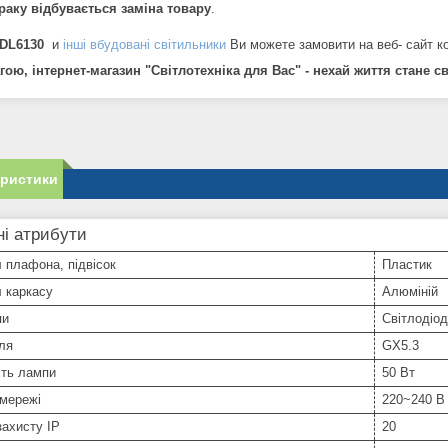
браку відбувається заміна товару
.
 DL6130
и
інші вбудовані світильники
Ви можете замовити на веб- сайт к
ою, інтернет-магазин "Світлотехніка для Вас" - нехай життя стане с
еристики
і атрибути
 плафона, підвісок
Пластик
 каркасу
Алюміній
пи
Світлодіо
ля
GX5.3
сть лампи
50 Вт
 мережі
220~240 В
захисту IP
20