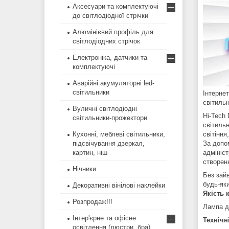
Аксесуари та комплектуючі
до світлодіодної стрічки
Алюмінієвий профіль для
світлодіодних стрічок
Електроніка, датчики та
комплектуючі
Аварійні акумуляторні led-
світильники
Інтерне
світиль
Вуличні світлодіодні
Hi-Tech 
світильники-прожектори
світиль
світіння
Кухонні, меблеві світильники,
За допо
підсвічування дзеркал,
адмініс
картин, ніш
створенн
Нічники
Без зайв
будь-як
Декоративні вінілові наклейки
Якість 
Розпродаж!!!
Лампа д
Інтер'єрне та офісне
Технічн
освітлення (люстри, бра)