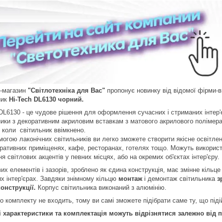
т-магазин
"Світлотехніка для Вас"
пропонує новинку від відомої фірми-
ник
Hi-Tech DL6130 чорний.
DL6130 - це чудове рішення для оформлення сучасних і стриманих інтер'єрі
ники з декоративним акриловим вставкам з матового акрилового полімер
, коли світильник ввімкнено.
могою лаконічних світильників ви легко зможете створити якісне освітлен
тративних приміщенях, кафе, ресторанах, готелях тощо. Можуть використо
я світлових акцентів у певних місцях, або на окремих об'єктах інтер'єру.
их елементів і зазорів, зроблено як єдина конструкція, має змінне кіль
их інтер'єрах. Завдяки знімному кільцю
монтаж
і демонтаж світильника
з
конструкції.
Корпус світильника виконаний з алюмінію.
о комплекту не входить, тому ви самі зможете підібрати саме ту, що піді
і характеристики та комплектація можуть відрізнятися залежно від па