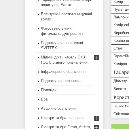
Колір
понижуючі Елста
Пульт ди
Електричні пастки-знищувачі
Лампочки
комах
Колір сві
Фитосветильники і
Виробни
фитолампы для рослин
Країна в
Подовжувачі на котушці
SVITTEX
Стан
Гарантій
Мідний дріт і кабель СКЗ
ГОСТ, різного призначення.
Колірна 
Інфрачервоне освітлення
Габари
Подовжувач-переноска
Діаметр
Висота
Гірлянди
Корист
Бра
Інший ти
Аварійне освітлення
Світлови
Люстри та бра Luminaria
Люстри та бра Feron, Ardero,