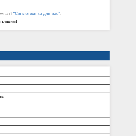
омпанії
"Світлотехніка для вас"
.
вітлішим!
дна