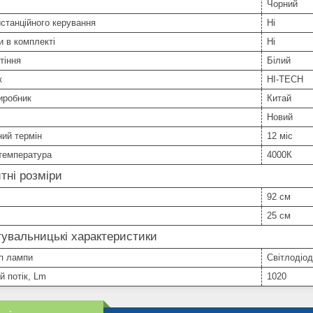
Чорний
станційного керування
Ні
 в комплекті
Ні
тіння
Білий
к
HI-TECH
иробник
Китай
Новий
ний термін
12 міс
температура
4000К
тні розміри
92 см
25 см
увальницькі характеристики
п лампи
Світлодіо
й потік, Lm
1020