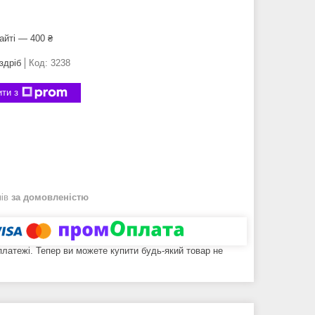
айті — 400 ₴
здріб
Код:
3238
ти з
нів
за домовленістю
 платежі. Тепер ви можете купити будь-який товар не