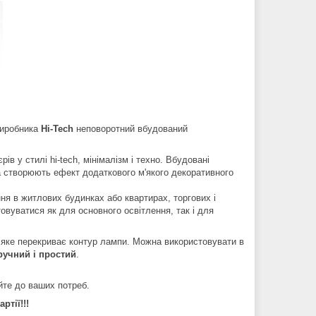
виробника
Hi-Tech
неповоротний вбудований
в у стилі hi-tech, мінімалізм і техно. Вбудовані
а створюють ефект додаткового м'якого декоративного
ня в житлових будинках або квартирах, торгових і
вуватися як для основного освітлення, так і для
це яке перекриває контур лампи. Можна використовувати в
ручний і простий
.
йте до ваших потреб.
ртії!!!