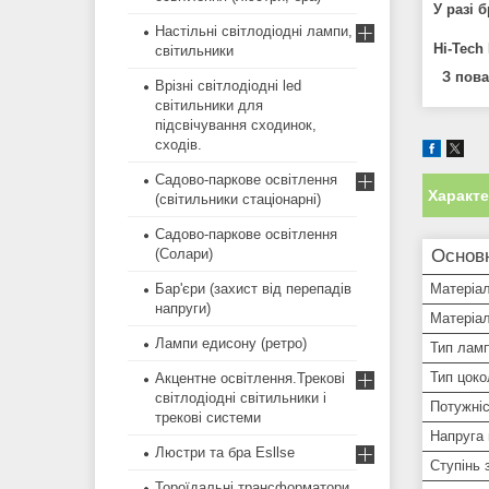
У разі 
Настільні світлодіодні лампи,
Hi-Tech
світильники
З поваг
Врізні світлодіодні led
світильники для
підсвічування сходинок,
сходів.
Садово-паркове освітлення
Характ
(світильники стаціонарні)
Садово-паркове освітлення
Основн
(Солари)
Матеріал
Бар'єри (захист від перепадів
напруги)
Матеріал
Лампи едисону (ретро)
Тип лам
Тип цоко
Акцентне освітлення.Трекові
світлодіодні світильники і
Потужні
трекові системи
Напруга
Люстри та бра Esllse
Ступінь 
Тороїдальні трансформатори