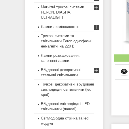
Магнітні трекові системи
FERON, DIASHA,
ULTRALIGHT
Лампи люмінесцентні
Трекові системи та
світильники Feron однофазні
немагнітні на 220 В
Лампи розжарювання,
галогенні лампи.
Вбудовані декоративні
стельові світильники
Точкові декоративні вбудовані
світлодіодні світильники (led
spot)
Вбудовані світлодіодні LED
світильники (панелі)
Світлодіодна стрічка та led
модулі